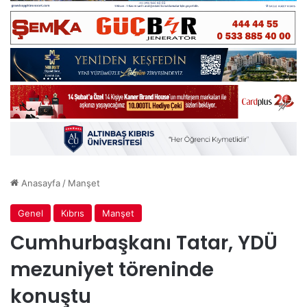
Anasayfa
/
Manşet
Genel
Kıbrıs
Manşet
Cumhurbaşkanı Tatar, YDÜ
mezuniyet töreninde
konuştu