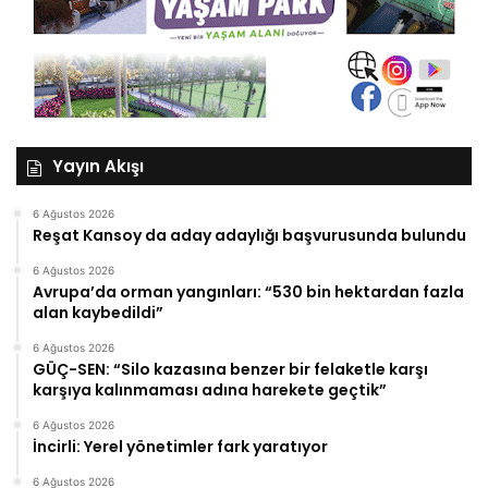
Yayın Akışı
6 Ağustos 2026
Reşat Kansoy da aday adaylığı başvurusunda bulundu
6 Ağustos 2026
Avrupa’da orman yangınları: “530 bin hektardan fazla
alan kaybedildi”
6 Ağustos 2026
GÜÇ-SEN: “Silo kazasına benzer bir felaketle karşı
karşıya kalınmaması adına harekete geçtik”
6 Ağustos 2026
İncirli: Yerel yönetimler fark yaratıyor
6 Ağustos 2026