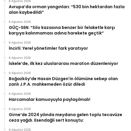
6 Ağustos 2026
Avrupa’da orman yangınları: “530 bin hektardan fazla
alan kaybedildi”
6 Ağustos 2026
GÜÇ-SEN: “Silo kazasına benzer bir felaketle karşı
karşıya kalınmaması adına harekete geçtik”
6 Ağustos 2026
İncirli: Yerel yönetimler fark yaratıyor
6 Ağustos 2026
İskele’de, ilk kez uluslararası maraton düzenleniyor
6 Ağustos 2026
Boğazköy’de Hasan Düzgen’in ölümüne sebep olan
zanlı J.P.A. mahkemeden özür diledi
6 Ağustos 2026
Harcamalar kamuoyuyla paylaşılmalı!
6 Ağustos 2026
Girne’de 2024 yılında meydana gelen toplu tecavüze
ceza yağdı. Esendağli sert konuştu:
6 Ağustos 2026