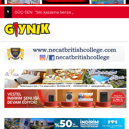
GÜÇ-SEN: “Silo kazasına benzer bir felaketle karşı karşıya kalınmaması adına harekete geçtik”