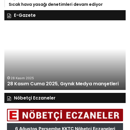
Sıcak hava yasağı denetimleri devam ediyor
E-Gazete
28
27
Kasım
Ka
Cuma
Pe
2025,
20
Gıynık
Gı
Medya
M
manşetleri
ma
28 Kasım 2025
28 Kasım Cuma 2025, Gıynık Medya manşetleri
Nöbetçi Eczaneler