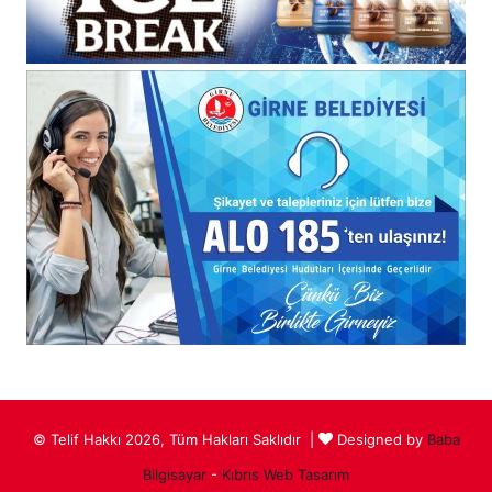
© Telif Hakkı 2026, Tüm Hakları Saklıdır |
Designed by
Baba
Bilgisayar
-
Kıbrıs Web Tasarım