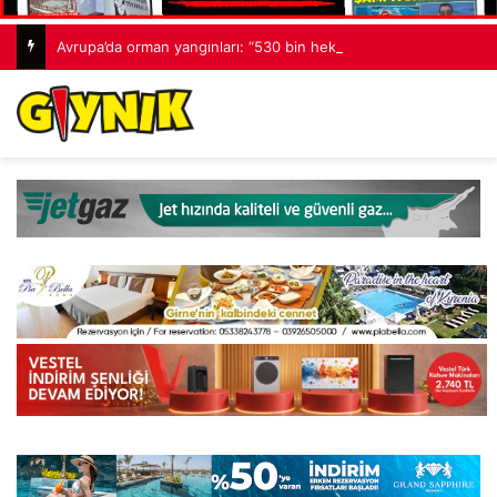
Avrupa’da orman yangınları: “530 bin hektardan fazla alan kaybedildi”