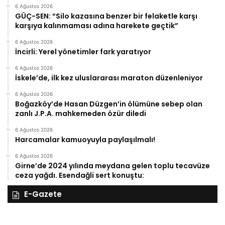
6 Ağustos 2026
GÜÇ-SEN: “Silo kazasına benzer bir felaketle karşı
karşıya kalınmaması adına harekete geçtik”
6 Ağustos 2026
İncirli: Yerel yönetimler fark yaratıyor
6 Ağustos 2026
İskele’de, ilk kez uluslararası maraton düzenleniyor
6 Ağustos 2026
Boğazköy’de Hasan Düzgen’in ölümüne sebep olan
zanlı J.P.A. mahkemeden özür diledi
6 Ağustos 2026
Harcamalar kamuoyuyla paylaşılmalı!
6 Ağustos 2026
Girne’de 2024 yılında meydana gelen toplu tecavüze
ceza yağdı. Esendağli sert konuştu:
E-Gazete
27