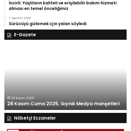
İncirli: Yaşlıların kaliteli ve erişilebilir bakım hizmeti
alması en temel önceliğimiz
7 Ağustos 2026
Sürücüyü gizlemek için yalan söyledi
E-Gazete
27
Kasım
Perşembe
2025,
Gıynık
Medya
eri
manşetleri
27 Kasım 
27 Kası
asım 2025
asım Cuma 2025, Gıynık Medya manşetleri
manşetl
Nöbetçi Eczaneler