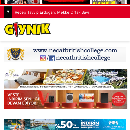
Recep Tayyip Erdoğan: Mekke Ortak Savunma Anlaşması hiçbir ülkeyi hedef almıyor