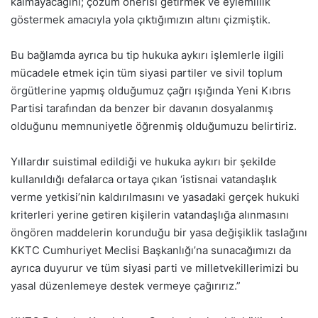
kalmayacağını; çözüm önerisi getirmek ve eylemlilik
göstermek amacıyla yola çıktığımızın altını çizmiştik.
Bu bağlamda ayrıca bu tip hukuka aykırı işlemlerle ilgili
mücadele etmek için tüm siyasi partiler ve sivil toplum
örgütlerine yapmış olduğumuz çağrı ışığında Yeni Kıbrıs
Partisi tarafından da benzer bir davanın dosyalanmış
olduğunu memnuniyetle öğrenmiş olduğumuzu belirtiriz.
Yıllardır suistimal edildiği ve hukuka aykırı bir şekilde
kullanıldığı defalarca ortaya çıkan ‘istisnai vatandaşlık
verme yetkisi’nin kaldırılmasını ve yasadaki gerçek hukuki
kriterleri yerine getiren kişilerin vatandaşlığa alınmasını
öngören maddelerin korunduğu bir yasa değişiklik taslağını
KKTC Cumhuriyet Meclisi Başkanlığı’na sunacağımızı da
ayrıca duyurur ve tüm siyasi parti ve milletvekillerimizi bu
yasal düzenlemeye destek vermeye çağırırız.”