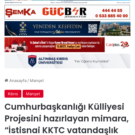
Anasayfa
/
Manşet
Kıbrıs
Manşet
Cumhurbaşkanlığı Külliyesi
Projesini hazırlayan mimara,
“İstisnai KKTC vatandaşlık