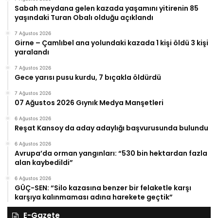
Sabah meydana gelen kazada yaşamını yitirenin 85
yaşındaki Turan Obalı olduğu açıklandı
7 Ağustos 2026
Girne – Çamlıbel ana yolundaki kazada 1 kişi öldü 3 kişi
yaralandı
7 Ağustos 2026
Gece yarısı pusu kurdu, 7 bıçakla öldürdü
7 Ağustos 2026
07 Ağustos 2026 Gıynık Medya Manşetleri
6 Ağustos 2026
Reşat Kansoy da aday adaylığı başvurusunda bulundu
6 Ağustos 2026
Avrupa’da orman yangınları: “530 bin hektardan fazla
alan kaybedildi”
6 Ağustos 2026
GÜÇ-SEN: “Silo kazasına benzer bir felaketle karşı
karşıya kalınmaması adına harekete geçtik”
E-Gazete