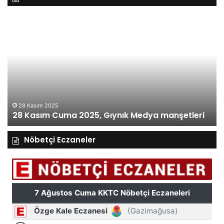
27
Kasım
Perşembe
2025,
Gıynık
Medya
manşetleri
27 Kasım 2025
27 Kasım Perşembe 2025, Gıynık Medya
ri
manşetleri
Nöbetçi Eczaneler