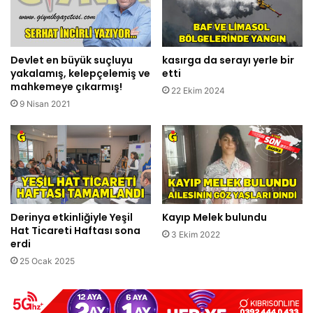
Devlet en büyük suçluyu
kasırga da serayı yerle bir
yakalamış, kelepçelemiş ve
etti
mahkemeye çıkarmış!
22 Ekim 2024
9 Nisan 2021
Derinya etkinliğiyle Yeşil
Kayıp Melek bulundu
Hat Ticareti Haftası sona
3 Ekim 2022
erdi
25 Ocak 2025