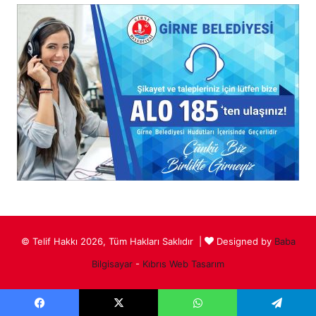
© Telif Hakkı 2026, Tüm Hakları Saklıdır |
Designed by
Baba
Bilgisayar
-
Kıbrıs Web Tasarım