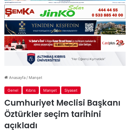
Anasayfa
/
Manşet
Genel
Kıbrıs
Manşet
Siyaset
Cumhuriyet Meclisi Başkanı
Öztürkler seçim tarihini
açıkladı