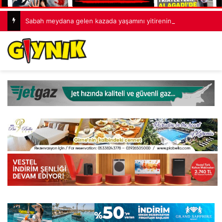
Sabah meydana gelen kazada yaşamını yitirenin 85 yaşındaki Turan Obalı olduğu açıklandı