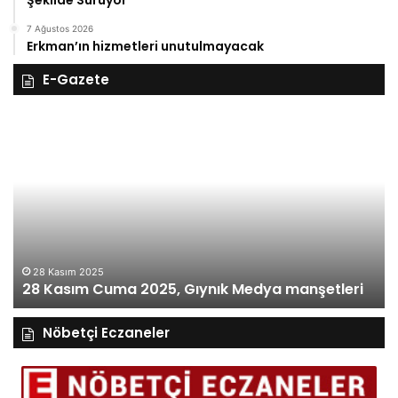
Şekilde Sürüyor
7 Ağustos 2026
Erkman’ın hizmetleri unutulmayacak
E-Gazete
28
27
Kasım
Ka
Cuma
Pe
2025,
20
Gıynık
Gı
Medya
M
manşetleri
ma
28 Kasım 2025
28 Kasım Cuma 2025, Gıynık Medya manşetleri
Nöbetçi Eczaneler