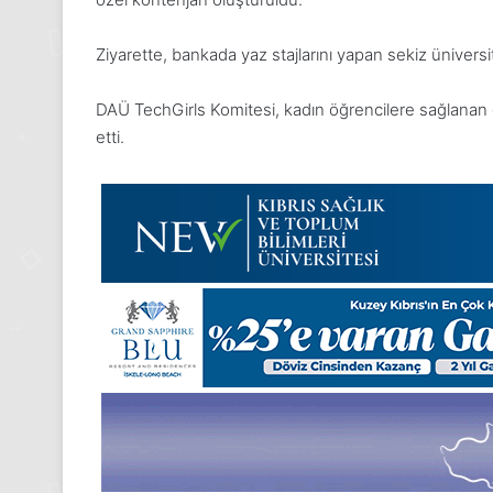
Pazartesi
2025,
Ziyarette, bankada yaz stajlarını yapan sekiz üniversi
Gıynık
Medya
manşetleri
DAÜ TechGirls Komitesi, kadın öğrencilere sağlanan 
24 Kasım 2025
etti.
24 Kasım Pazartesi 2025, Gıynık
Medya manşetleri