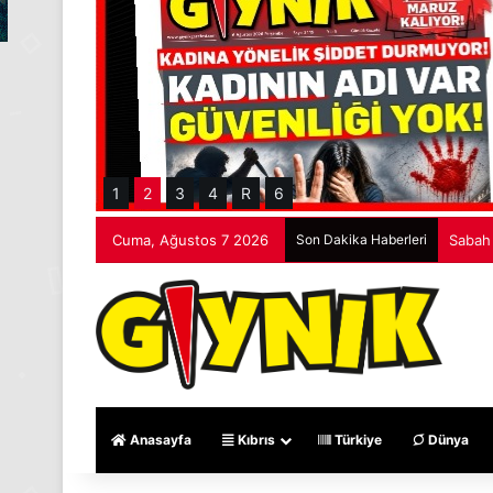
1
2
3
4
R
6
Cuma, Ağustos 7 2026
Son Dakika Haberleri
Sabah 
Anasayfa
Kıbrıs
Türkiye
Dünya