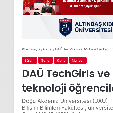
Anasayfa
/
Genel
/
DAÜ TechGirls ve AS Bank’tan kadın t
Eğitim
Genel
Kıbrıs
Manşet
DAÜ TechGirls ve
teknoloji öğrenci
Doğu Akdeniz Üniversitesi (DAÜ) T
Bilişim Bilimleri Fakültesi, ünivers