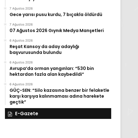
7 Ağustos 2026
Gece yarısı pusu kurdu, 7 bıçakla öldürdü
7 Ağustos 2026
07 Ağustos 2026 Gıynık Medya Manşetleri
6 Ağustos 2026
Reşat Kansoy da aday adaylığı
başvurusunda bulundu
6 Ağustos 2026
Avrupa’da orman yangınları: “530 bin
hektardan fazla alan kaybedildi”
6 Ağustos 2026
GÜÇ-SEN: “Silo kazasına benzer bir felaketle
karşı karşıya kalınmaması adına harekete
geçtik”
E-Gazete
27
Kasım