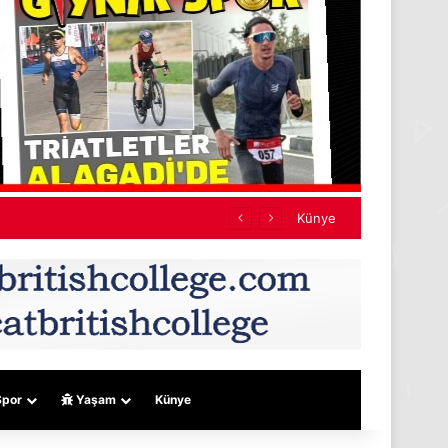
u açıklandı
Künye
por
Yaşam
Künye