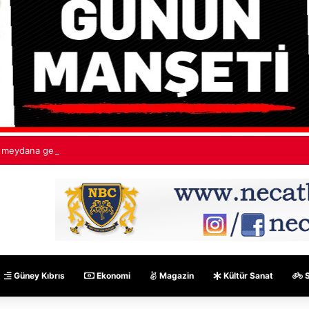
meydana gelen kazada yaşamını yitirenin 85 yaşındaki Turan Obalı olduğ
Güney Kıbrıs
Ekonomi
Magazin
Kültür Sanat
S