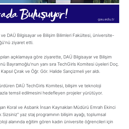
 DAÜ Bilgisayar ve Bilişim Bilimleri Fakültesi, üniversite-
ü’nü ziyaret etti.
ılan açıklamaya göre ziyarette, DAÜ Bilgisayar ve Bilişim
üsnü Bayramoğlu’nun yanı sıra TechGirls Komitesi üyeleri Doç.
Kapsıl Çırak ve Öğr. Gör. Halide Sarıçizmeli yer aldı.
sürdüren DAÜ TechGirls Komitesi, bilişim ve teknoloji
azla temsil edilmesini hedefleyen projeler yürütüyor.
gan Koral ve Asbank İnsan Kaynakları Müdürü Emrah Ekinci
 Sizsiniz” yaz staj programının bilişim ayağı, toplumsal
1
28
oloji alanında eğitim gören kadın üniversite öğrencileri için
Aralık
Kasım