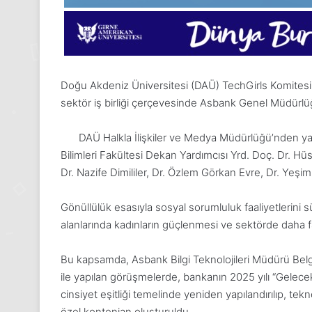
Doğu Akdeniz Üniversitesi (DAÜ) TechGirls Komitesi ve
sektör iş birliği çerçevesinde Asbank Genel Müdürlüğ
DAÜ Halkla İlişkiler ve Medya Müdürlüğü’nden yap
Bilimleri Fakültesi Dekan Yardımcısı Yrd. Doç. Dr. H
Dr. Nazife Dimililer, Dr. Özlem Görkan Evre, Dr. Yeşim 
Gönüllülük esasıyla sosyal sorumluluk faaliyetlerini 
alanlarında kadınların güçlenmesi ve sektörde daha f
Bu kapsamda, Asbank Bilgi Teknolojileri Müdürü Bel
ile yapılan görüşmelerde, bankanın 2025 yılı “Gelecek
24
cinsiyet eşitliği temelinde yeniden yapılandırılıp, tekn
Kasım
özel kontenjan oluşturuldu.