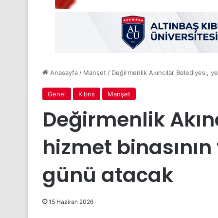
Anasayfa
/
Manşet
/
Değirmenlik Akıncılar Belediyesi, 
Genel
Kıbrıs
Manşet
Değirmenlik Akınc
hizmet binasının
günü atacak
15 Haziran 2026