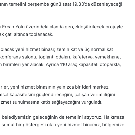
asının temelini perşembe günü saat 19.30’da düzenleyeceği
 Ercan Yolu üzerindeki alanda gerçekleşitirilecek projeyle
k çatı altında toplanacak.
olacak yeni hizmet binası; zemin kat ve üç normal kat
konferans salonu, toplantı odaları, kafeterya, yemekhane,
birimleri yer alacak. Ayrıca 110 araç kapasiteli otoparkla,
ler, yeni hizmet binasının yalnızca bir idari merkez
sal kapasitesini güçlendireceğini, çalışan verimliliğini
1
Aralık
hizmet sunulmasına katkı sağlayacağını vurguladı.
Pazartesi
2025,
l, belediyemizin geleceğinin de temelini atıyoruz. Halkımıza
Gıynık
somut bir göstergesi olan yeni hizmet binamız, bölgemize
Medya
manşetleri