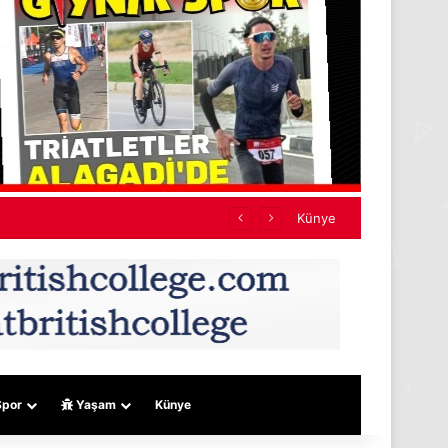
Künye
por
Yaşam
Künye