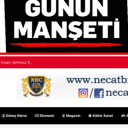
ş insanı Şehmuz Kaya’dan isim benzerliği açıklaması
Güney Kıbrıs
Ekonomi
Magazin
Kültür Sanat
S