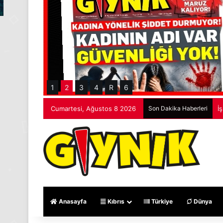
1
2
3
4
R
6
Cumartesi, Ağustos 8 2026
Son Dakika Haberleri
İ
Anasayfa
Kıbrıs
Türkiye
Dünya