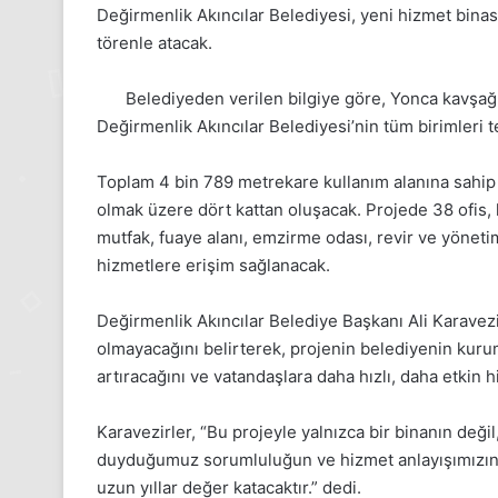
Değirmenlik Akıncılar Belediyesi, yeni hizmet bin
törenle atacak.
Belediyeden verilen bilgiye göre, Yonca kavşağı
Değirmenlik Akıncılar Belediyesi’nin tüm birimleri te
Toplam 4 bin 789 metrekare kullanım alanına sahip 
olmak üzere dört kattan oluşacak. Projede 38 ofis, 
mutfak, fuaye alanı, emzirme odası, revir ve yönetim 
hizmetlere erişim sağlanacak.
Değirmenlik Akıncılar Belediye Başkanı Ali Karavezir
olmayacağını belirterek, projenin belediyenin kurum
24
Kasım
artıracağını ve vatandaşlara daha hızlı, daha etkin 
Pazartesi
2025,
Karavezirler, “Bu projeyle yalnızca bir binanın deği
Gıynık
duyduğumuz sorumluluğun ve hizmet anlayışımızın 
Medya
uzun yıllar değer katacaktır.” dedi.
manşetleri