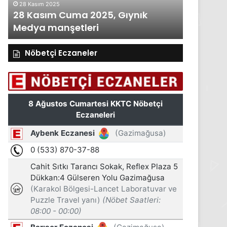
28 Kasım 2025
27 Kasım 20
28 Kasım Cuma 2025, Gıynık
27 Kasım
Medya manşetleri
Medya m
Nöbetçi Eczaneler