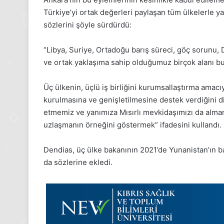
24 Kasım Pazartesi 2025, G
Türkiye’yi ortak değerleri paylaşan tüm ülkelerle y
Medya manşetleri
sözlerini şöyle sürdürdü:
“Libya, Suriye, Ortadoğu barış süreci, göç sorunu,
ve ortak yaklaşıma sahip olduğumuz birçok alanı b
Üç ülkenin, üçlü iş birliğini kurumsallaştırma amacı
kurulmasına ve genişletilmesine destek verdiğini di
etmemiz ve yanımıza Mısırlı mevkidaşımızı da almam
uzlaşmanın örneğini göstermek” ifadesini kullandı.
Dendias, üç ülke bakanının 2021’de Yunanistan’ın başk
da sözlerine ekledi.