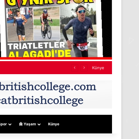
Künye
por
Yaşam
Künye