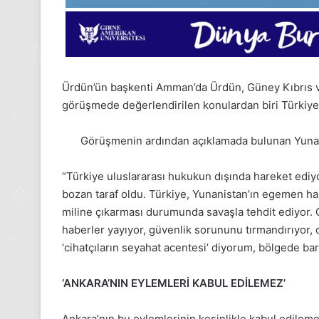
Ürdün’ün başkenti Amman’da Ürdün, Güney Kıbrıs ve
görüşmede değerlendirilen konulardan biri Türkiye’n
Görüşmenin ardından açıklamada bulunan Yunani
“Türkiye uluslararası hukukun dışında hareket edi
bozan taraf oldu. Türkiye, Yunanistan’ın egemen ha
miline çıkarması durumunda savaşla tehdit ediyor. 
24
haberler yayıyor, güvenlik sorununu tırmandırıyor, c
Kasım
Pazartesi
‘cihatçıların seyahat acentesi’ diyorum, bölgede barı
2025,
Gıynık
‘ANKARA’NIN EYLEMLERİ KABUL EDİLEMEZ’
Medya
manşetleri
24 Kasım 2025
Ankara’nın bu eylemlerinin kesinlikle kabul edilem