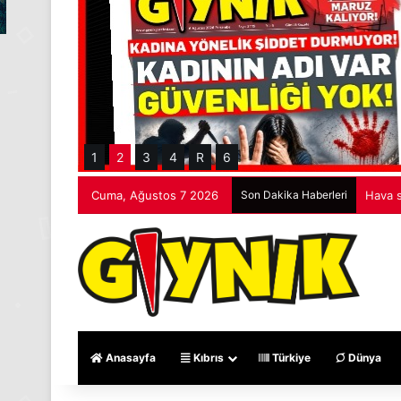
1
2
3
4
R
6
Cuma, Ağustos 7 2026
Son Dakika Haberleri
Hava s
Anasayfa
Kıbrıs
Türkiye
Dünya