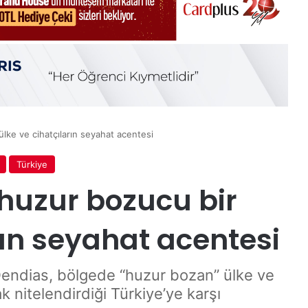
lke ve cihatçıların seyahat acentesi
Türkiye
 huzur bozucu bir
rın seyahat acentesi
Dendias, bölgede “huzur bozan” ülke ve
k nitelendirdiği Türkiye’ye karşı