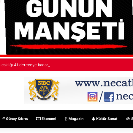
ıcaklığı 41 dereceye kadar yükselecek
Güney Kıbrıs
Ekonomi
Magazin
Kültür Sanat
S