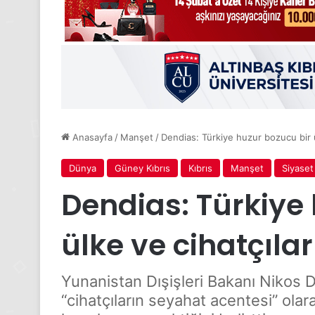
Anasayfa
/
Manşet
/
Dendias: Türkiye huzur bozucu bir ü
Dünya
Güney Kıbrıs
Kıbrıs
Manşet
Siyaset
Dendias: Türkiye
ülke ve cihatçıla
Yunanistan Dışişleri Bakanı Nikos 
“cihatçıların seyahat acentesi” olara