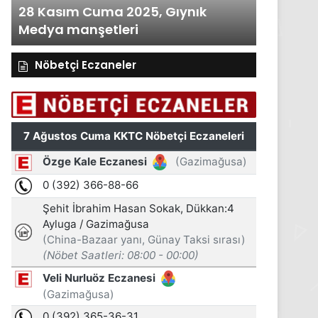
28 Kasım Cuma 2025, Gıynık
27 Kasım Pe
Medya manşetleri
Medya manş
Nöbetçi Eczaneler