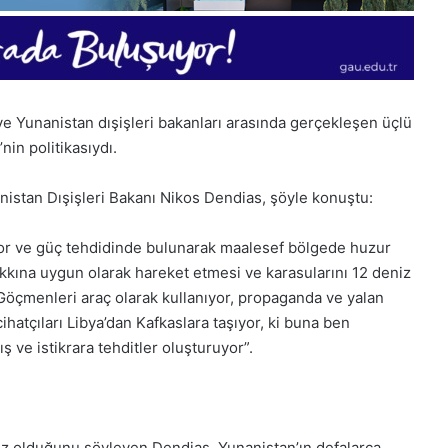
 Yunanistan dışişleri bakanları arasında gerçekleşen üçlü
in politikasıydı.
stan Dışişleri Bakanı Nikos Dendias, şöyle konuştu:
yor ve güç tehdidinde bulunarak maalesef bölgede huzur
kkına uygun olarak hareket etmesi ve karasularını 12 deniz
Göçmenleri araç olarak kullanıyor, propaganda ve yalan
1
28
ihatçıları Libya’dan Kafkaslara taşıyor, ki buna ben
Aralık
Ka
Pazartesi
Cu
ş ve istikrara tehditler oluşturuyor”.
2025,
20
Gıynık
Gı
Medya
Me
manşetleri
ma
1 Aralık 2025
ez olduğunu söyleyen Dendias, Yunanistan’ın defalarca