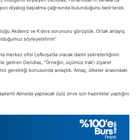
ıynık
1 Aralık Pazartesi 2025, Gıynık
apıcı diyalog başlatma çağrısında bulunduğunu belirterek
Medya manşetleri
 Doğu Akdeniz ve Kıbrıs sorununu görüştük. Ortak anlayış
ulduğumuz söyleyebilirim”
yla merkez ofisi Lefkoşa’da olacak daimi sekreterliğinin
le getiren Dendias, “Örneğin, üçümüz Irak’ı ziyaret
ız gerektiği konusunda anlaştık. Amaç, ülkeler arasındaki
enti Atina’da yapılacak üçlü zirve için hazırlıklar yaptığını