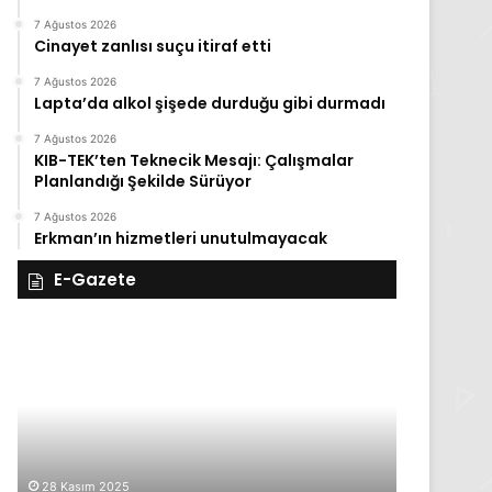
7 Ağustos 2026
Cinayet zanlısı suçu itiraf etti
7 Ağustos 2026
Lapta’da alkol şişede durduğu gibi durmadı
7 Ağustos 2026
KIB-TEK’ten Teknecik Mesajı: Çalışmalar
Planlandığı Şekilde Sürüyor
7 Ağustos 2026
Erkman’ın hizmetleri unutulmayacak
E-Gazete
27
sım
Kasım
ma
Perşembe
25,
2025,
ynık
Gıynık
dya
Medya
nşetleri
manşetleri
28 Kasım 2025
27 Kasım 2025