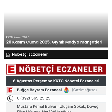
Kasım
Ka
Cuma
Pe
2025,
20
Gıynık
Gı
Medya
M
manşetleri
ma
28 Kasım 2025
28 Kasım Cuma 2025, Gıynık Medya manşetleri
Nöbetçi Eczaneler