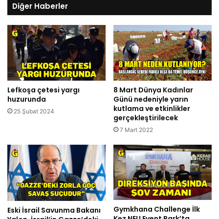
Diğer Haberler
Lefkoşa çetesi yargı
8 Mart Dünya Kadınlar
huzurunda
Günü nedeniyle yarın
kutlama ve etkinlikler
25 Şubat 2024
gerçekleştirilecek
7 Mart 2022
Gymkhana Challenge İlk
Eski İsrail Savunma Bakanı
Kez NEU Event Park’ta