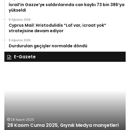
İsrail’in Gazze’ye saldırılarında can kaybı 73 bin 386’ya
yükseldi
9 Ağustos 2026
Cyprus Mail: Hristodulidis “Laf var, icraat yok”
stratejisine devam ediyor
9 Ağustos 2026
Durdurulan geçişler normalde döndü
E-Gazete
28
27
Kasım
Ka
Cuma
Pe
2025,
20
Gıynık
Gı
Medya
M
manşetleri
ma
28 Kasım 2025
28 Kasım Cuma 2025, Gıynık Medya manşetleri