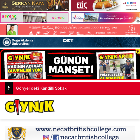
Gönyeli’deki Kandilli Sokak yeni çehreye kavuştu