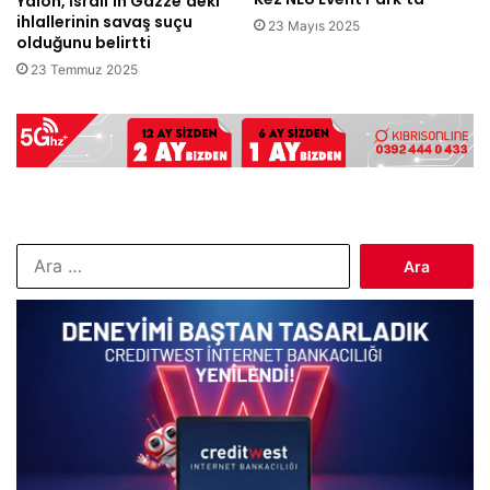
Yalon, İsrail’in Gazze’deki
ihlallerinin savaş suçu
23 Mayıs 2025
olduğunu belirtti
23 Temmuz 2025
Arama: