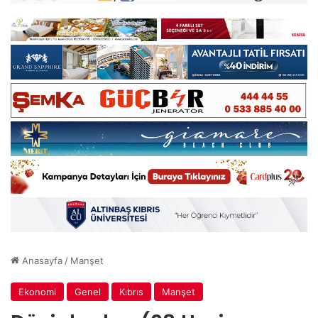
Anasayfa
/
Manşet
Ekonomi
Genel
Kıbrıs
Manşet