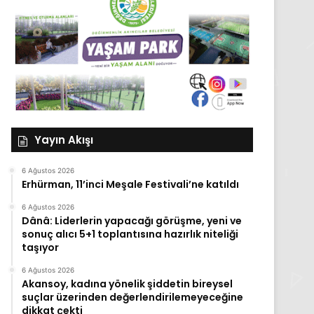
Yayın Akışı
6 Ağustos 2026
Erhürman, 11’inci Meşale Festivali’ne katıldı
6 Ağustos 2026
Dânâ: Liderlerin yapacağı görüşme, yeni ve
sonuç alıcı 5+1 toplantısına hazırlık niteliği
taşıyor
6 Ağustos 2026
Akansoy, kadına yönelik şiddetin bireysel
suçlar üzerinden değerlendirilemeyeceğine
dikkat çekti