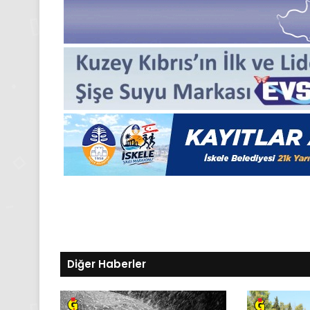
24
Kasım
Pazartesi
2025,
Gıynık
Medya
manşetleri
24 Kasım 2025
24 Kasım Pazartesi 202
Medya manşetleri
Diğer Haberler