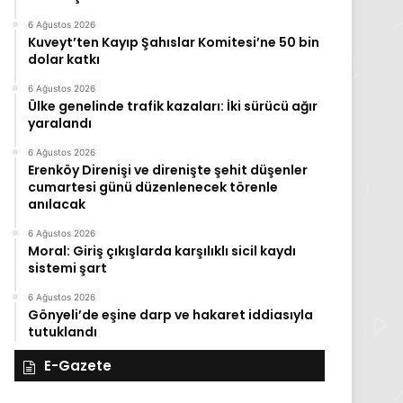
6 Ağustos 2026
Kuveyt’ten Kayıp Şahıslar Komitesi’ne 50 bin
dolar katkı
6 Ağustos 2026
Ülke genelinde trafik kazaları: İki sürücü ağır
yaralandı
6 Ağustos 2026
Erenköy Direnişi ve direnişte şehit düşenler
cumartesi günü düzenlenecek törenle
anılacak
6 Ağustos 2026
Moral: Giriş çıkışlarda karşılıklı sicil kaydı
sistemi şart
6 Ağustos 2026
Gönyeli’de eşine darp ve hakaret iddiasıyla
tutuklandı
E-Gazete