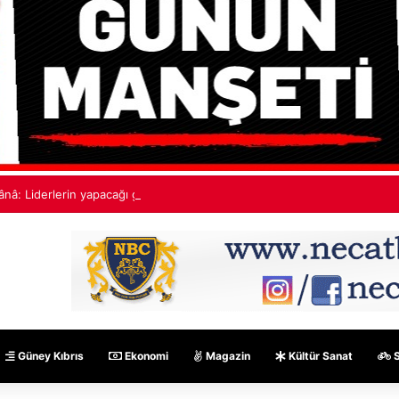
ânâ: Liderlerin yapacağı görüşme, yeni ve sonuç alıcı 5+1 toplantısına hazır
Güney Kıbrıs
Ekonomi
Magazin
Kültür Sanat
S