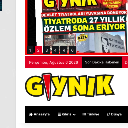
1
2
3
4
R
6
Perşembe, Ağustos 6 2026
Son Dakika Haberleri
D
Anasayfa
Kıbrıs
Türkiye
Dünya