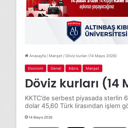
Anasayfa
/
Manşet
/
Döviz kurları (14 Mayıs 2026)
Ekonomi
Genel
Kıbrıs
Manşet
Döviz kurları (14
KKTC’de serbest piyasada sterlin 61,
dolar 45,60 Türk lirasından işlem g
14 Mayıs 2026