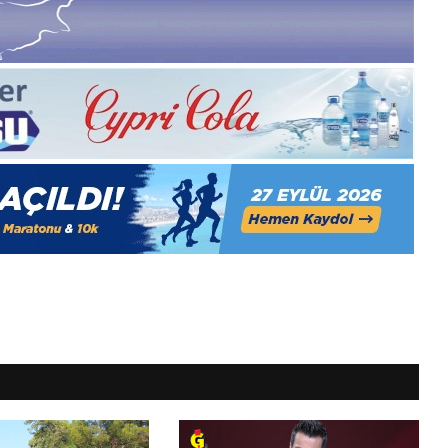
1
Aralık
Pazartesi
2025,
Gıynık
Medya
manşetleri
1 Aralık 2025
5, Gıynık
1 Aralık Pazartesi 2025, Gıynık
Medya manşetleri