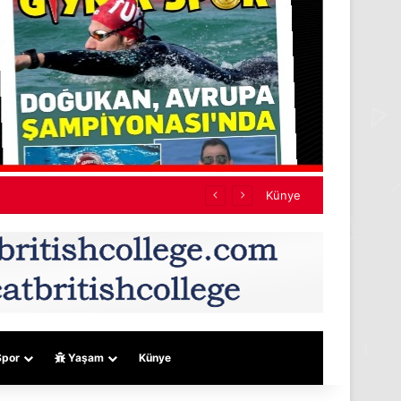
lık niteliği taşıyor
Künye
por
Yaşam
Künye