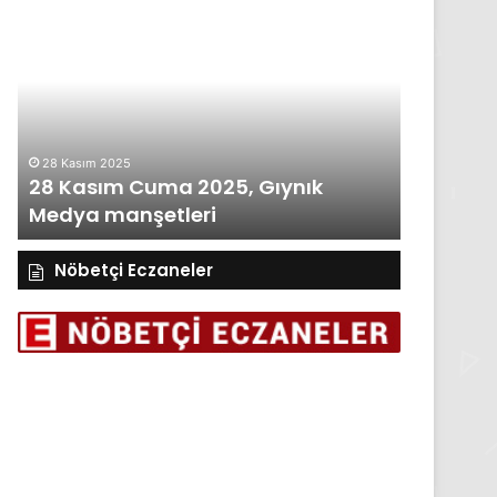
28
27
Kasım
Kasım
Cuma
Perşembe
2025,
2025,
Gıynık
Gıynık
Medya
Medya
manşetleri
manşetleri
28 Kasım 2025
27 Kasım 2
28 Kasım Cuma 2025, Gıynık
27 Kası
Medya manşetleri
Medya m
Nöbetçi Eczaneler