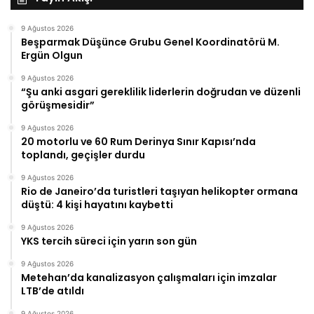
9 Ağustos 2026
Beşparmak Düşünce Grubu Genel Koordinatörü M.
Ergün Olgun
9 Ağustos 2026
“Şu anki asgari gereklilik liderlerin doğrudan ve düzenli
görüşmesidir”
9 Ağustos 2026
20 motorlu ve 60 Rum Derinya Sınır Kapısı’nda
toplandı, geçişler durdu
9 Ağustos 2026
Rio de Janeiro’da turistleri taşıyan helikopter ormana
düştü: 4 kişi hayatını kaybetti
9 Ağustos 2026
YKS tercih süreci için yarın son gün
9 Ağustos 2026
Metehan’da kanalizasyon çalışmaları için imzalar
LTB’de atıldı
9 Ağustos 2026