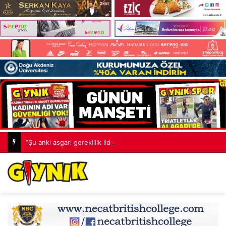
“Şu anki asgari gereklilik liderlerin doğrudan ve düzenli görüşmesidir”