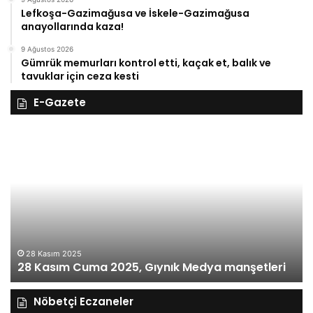
Lefkoşa-Gazimağusa ve İskele-Gazimağusa
anayollarında kaza!
9 Ağustos 2026
Gümrük memurları kontrol etti, kaçak et, balık ve
tavuklar için ceza kesti
E-Gazete
28
27
Kasım
Ka
Cuma
Pe
2025,
20
Gıynık
Gı
Medya
M
manşetleri
ma
28 Kasım 2025
28 Kasım Cuma 2025, Gıynık Medya manşetleri
Nöbetçi Eczaneler