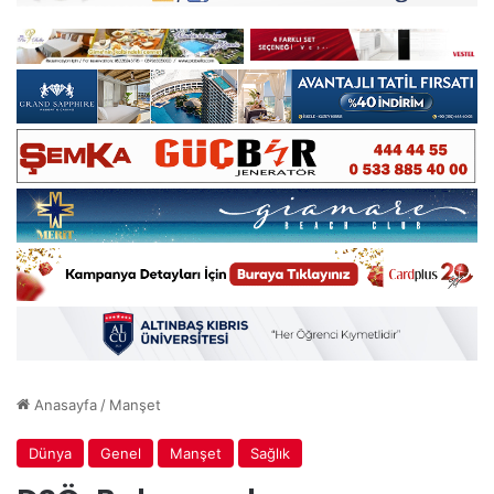
Anasayfa
/
Manşet
Dünya
Genel
Manşet
Sağlık