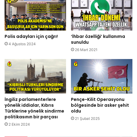
Polis adayları için çağrı!
‘İhbar özelliği’ kullanıma
sunuldu
4 Ağustos 2024
26 Mart 2021
İngiliz parlamenterlere
Pençe-Kilit Operasyonu
yönelik iddialar, Kıbrıs
bölgesinde bir asker şehit
Türklerine yönelik sindirme
oldu
politikasının bir parçası
21 Şubat 2025
2 Ekim 2024