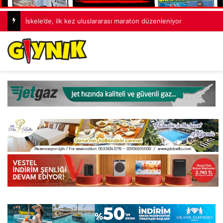
İskele’de, ilk kez uluslararası maraton düzenleniyor