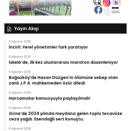
Yayın Akışı
6 Ağustos 2026
İncirli: Yerel yönetimler fark yaratıyor
6 Ağustos 2026
İskele’de, ilk kez uluslararası maraton düzenleniyor
6 Ağustos 2026
Boğazköy’de Hasan Düzgen’in ölümüne sebep olan
zanlı J.P.A. mahkemeden özür diledi
6 Ağustos 2026
Harcamalar kamuoyuyla paylaşılmalı!
6 Ağustos 2026
Girne’de 2024 yılında meydana gelen toplu tecavüze
ceza yağdı. Esendağli sert konuştu:
6 Ağustos 2026