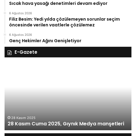
Sıcak hava yasağı denetimleri devam ediyor
6 Ağustos 2026
Filiz Besim: Yedi yılda çözülemeyen sorunlar seçim
öncesinde verilen vaatlerle çözülemez
6 Ağustos 2026
Genç Hekimler Ağını Genişletiyor
E-Gazete
27
Kasım
Perşembe
2025,
Gıynık
Medya
manşetleri
27 Kasım 2025
27 Kasım Perşe
ma 2025, Gıynık Medya manşetleri
manşetleri