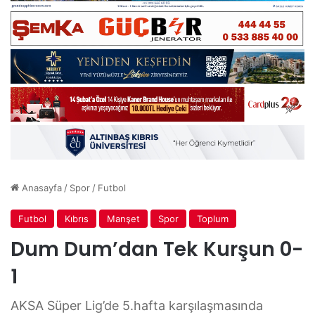
Anasayfa
/
Spor
/
Futbol
Futbol
Kıbrıs
Manşet
Spor
Toplum
Dum Dum’dan Tek Kurşun 0-
1
AKSA Süper Lig’de 5.hafta karşılaşmasında