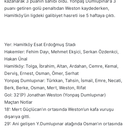
kazanarak 3 puanın sahibi oldu. Yonpaş Dumlupınar’a 3
puanı getiren golü penaltıdan Weston kaydederken,
Hamitköy’ün ligdeki galibiyet hasreti ise 5 haftaya çıktı.
Yer: Hamitköy Esat Erdoğmuş Stadı
Hakemler: Fehim Dayı, Mehmet Ekşici, Serkan Özdenkci,
Hakan Ünal
Hamitköy: Tolga, İbrahim, Altan, Ardahan, Cemre, Kemal,
Derviş, Ernest, Osman, Ömer, Serhat
Yonpaş Dumlupınar: Türkkan, Tahsin, İsmail, Emre, Necati,
Berk, Berke, Osman, Mert, Weston, Rifat
Gol: 32’(P) Jonathan Weston (Yonpaş Dumlupınar)
Maçtan Notlar
18’: Mert Güçlücan’ın ortasında Weston’un kafa vuruşu
dışarıya gitti.
29’: Ani gelişen Y.Dumlupınar atağında Osman’ın ortasında