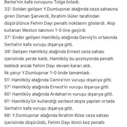
Berke’nin kafa vuruşunu Tolga önledi.
32’: Soldan gelişen Y.Dumlupınar atağında ceza sahasına
giren Osman Şanverdi, İbrahim Güler tarafından
düşürülünce Fehim Dayı penaltı noktasını gösterdi. Atışı
kullanan Weston takımını 1-0 öne geçirdi.
37’: Ender gelişen Hamitköy atağında Derviş’in ortasında
Serhat’ın kafa vuruşu dışarıya gitti.
39’: Gelişen Hamitköy atağında Ernest ceza sahası
içerisinde yerde kaldı, Hamitköy bu pozisyonda penaltı
bekledi ancak Fehim Dayı devam kararı aldı.
İlk yarıyı Y.Dumlupınar 1-0 önde tamamladı.
51’: Hamitköy atağında Cemre’nin vuruşu dışarıya gitti.
57’: Hamitköy atağında Ernest’in vuruşu dışarıya gitti.
60’: Hamitköy atağında Ardahan’ın vuruşu dışarıya gitti.
61’: Hamitköy’ün kullandığı serbest atışta yapılan ortada
Serhat’ın kafa vuruşu dışarıya gitti.
68’: Y.Dumlupınar atağında İbrahim Köse ceza sahası
içerisinde düşürüldü, Fehim Dayı ikinci kez penaltı