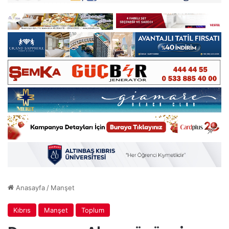
Anasayfa
/
Manşet
Kıbrıs
Manşet
Toplum