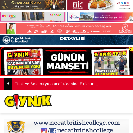
“İsak ve Solomu’yu anma” törenine Fidias’ın şortu eleştirilere yol açtı