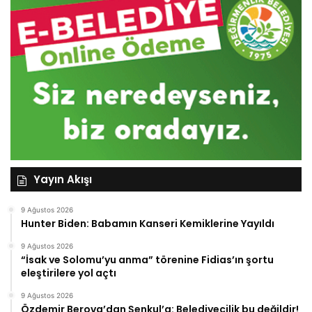
Yayın Akışı
9 Ağustos 2026
Hunter Biden: Babamın Kanseri Kemiklerine Yayıldı
9 Ağustos 2026
“İsak ve Solomu’yu anma” törenine Fidias’ın şortu
eleştirilere yol açtı
9 Ağustos 2026
Özdemir Berova’dan Şenkul’a: Belediyecilik bu değildir!