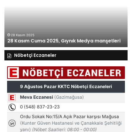
2025,
20
Gıynık
Gı
Medya
M
manşetleri
ma
28 Kasım 2025
28 Kasım Cuma 2025, Gıynık Medya manşetleri
Nöbetçi Eczaneler