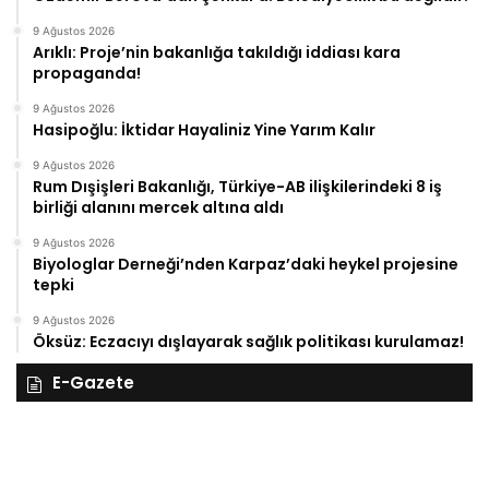
9 Ağustos 2026
Arıklı: Proje’nin bakanlığa takıldığı iddiası kara
propaganda!
9 Ağustos 2026
Hasipoğlu: İktidar Hayaliniz Yine Yarım Kalır
9 Ağustos 2026
Rum Dışişleri Bakanlığı, Türkiye-AB ilişkilerindeki 8 iş
birliği alanını mercek altına aldı
9 Ağustos 2026
Biyologlar Derneği’nden Karpaz’daki heykel projesine
tepki
9 Ağustos 2026
Öksüz: Eczacıyı dışlayarak sağlık politikası kurulamaz!
E-Gazete
28
27
Kasım
Ka
Cuma
Pe