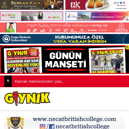
Kaynak makinesinden çıkan kıvılcımlar yangına neden oldu