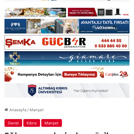
Anasayfa
/
Manşet
Genel
Kıbrıs
Manşet