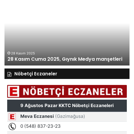
28
27
Kasım
Ka
Cuma
Pe
2025,
20
Gıynık
Gı
Medya
M
manşetleri
ma
28 Kasım 2025
28 Kasım Cuma 2025, Gıynık Medya manşetleri
Nöbetçi Eczaneler