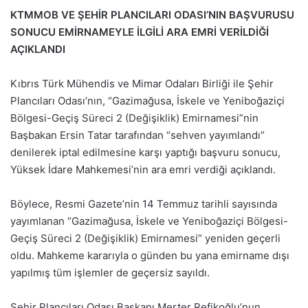
KTMMOB VE ŞEHİR PLANCILARI ODASI’NIN BAŞVURUSU
SONUCU EMİRNAMEYLE İLGİLİ ARA EMRİ VERİLDİĞİ
AÇIKLANDI
Kıbrıs Türk Mühendis ve Mimar Odaları Birliği ile Şehir
Plancıları Odası’nın, “Gazimağusa, İskele ve Yeniboğaziçi
Bölgesi-Geçiş Süreci 2 (Değişiklik) Emirnamesi”nin
Başbakan Ersin Tatar tarafından “sehven yayımlandı”
denilerek iptal edilmesine karşı yaptığı başvuru sonucu,
Yüksek İdare Mahkemesi’nin ara emri verdiği açıklandı.
Böylece, Resmi Gazete’nin 14 Temmuz tarihli sayısında
yayımlanan “Gazimağusa, İskele ve Yeniboğaziçi Bölgesi-
Geçiş Süreci 2 (Değişiklik) Emirnamesi” yeniden geçerli
oldu. Mahkeme kararıyla o günden bu yana emirname dışı
yapılmış tüm işlemler de geçersiz sayıldı.
Şehir Plancıları Odası Başkanı Merter Refikoğlu’nun