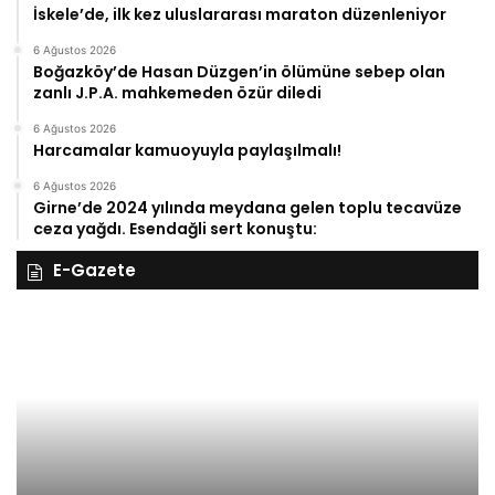
İskele’de, ilk kez uluslararası maraton düzenleniyor
6 Ağustos 2026
Boğazköy’de Hasan Düzgen’in ölümüne sebep olan
zanlı J.P.A. mahkemeden özür diledi
6 Ağustos 2026
Harcamalar kamuoyuyla paylaşılmalı!
6 Ağustos 2026
Girne’de 2024 yılında meydana gelen toplu tecavüze
ceza yağdı. Esendağli sert konuştu:
E-Gazete
27
Kasım
Perşembe
2025,
Gıynık
Medya
manşetleri
27 Kasım 2025