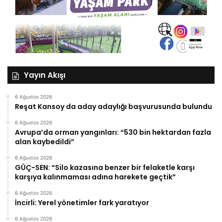
Yayın Akışı
6 Ağustos 2026
Reşat Kansoy da aday adaylığı başvurusunda bulundu
6 Ağustos 2026
Avrupa’da orman yangınları: “530 bin hektardan fazla
alan kaybedildi”
6 Ağustos 2026
GÜÇ-SEN: “Silo kazasına benzer bir felaketle karşı
karşıya kalınmaması adına harekete geçtik”
6 Ağustos 2026
İncirli: Yerel yönetimler fark yaratıyor
6 Ağustos 2026