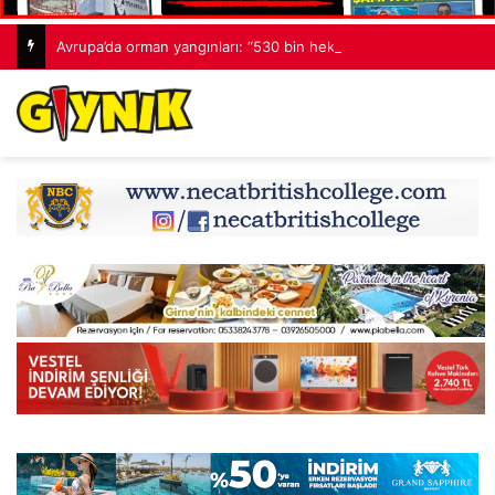
Avrupa’da orman yangınları: “530 bin hektardan fazla alan kaybedildi”