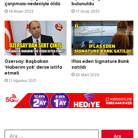
çarpması nedeniyle öldü
bulunuldu
18 Nisan 2023
17 Ocak 2025
Özersay: Başbakan
İflas eden Signature Bank
‘Haberim yok’ derse istifa
satıldı
etmeli
20 Mart 2023
11 Ağustos 2021
Arama: