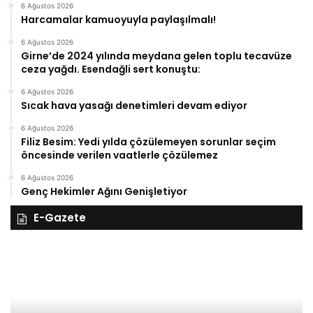
6 Ağustos 2026
Harcamalar kamuoyuyla paylaşılmalı!
6 Ağustos 2026
Girne’de 2024 yılında meydana gelen toplu tecavüze
ceza yağdı. Esendağli sert konuştu:
6 Ağustos 2026
Sıcak hava yasağı denetimleri devam ediyor
6 Ağustos 2026
Filiz Besim: Yedi yılda çözülemeyen sorunlar seçim
öncesinde verilen vaatlerle çözülemez
6 Ağustos 2026
Genç Hekimler Ağını Genişletiyor
E-Gazete
28
27
Kasım
Ka
Cuma
Pe
2025,
20
Gıynık
Gı