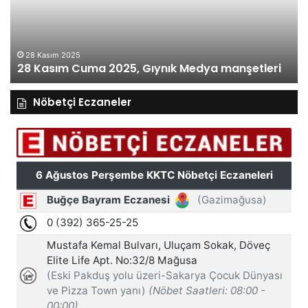
Medya
M
manşetleri
ma
28 Kasım 2025
28 Kasım Cuma 2025, Gıynık Medya manşetleri
Nöbetçi Eczaneler