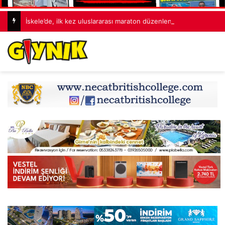
İskele’de, ilk kez uluslararası maraton düzenleniyor