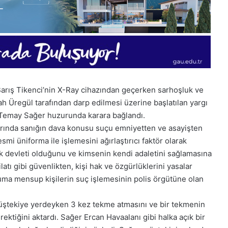
arış Tikenci’nin X-Ray cihazından geçerken sarhoşluk ve
h Üregül tarafından darp edilmesi üzerine başlatılan yargı
 Temay Sağer huzurunda karara bağlandı.
ında sanığın dava konusu suçu emniyetten ve asayişten
mi üniforma ile işlemesini ağırlaştırıcı faktör olarak
k devleti olduğunu ve kimsenin kendi adaletini sağlamasına
atı gibi güvenlikten, kişi hak ve özgürlüklerini yasalar
a mensup kişilerin suç işlemesinin polis örgütüne olan
28
üştekiye yerdeyken 3 kez tekme atmasını ve bir tekmenin
Kasım
ektiğini aktardı. Sağer Ercan Havaalanı gibi halka açık bir
Cuma