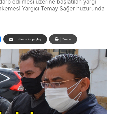
rp edilmesi üzerine başlatılan yargı
ahkemesi Yargıcı Temay Sağer huzurunda
E-Posta ile paylaş
Yazdır