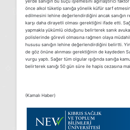
yerde sanığın bu suçu işlemesini ağırlaştırıcı fakt
2025,
önce alkol tüketip sanığa yönelik küfür sarf etmesin
Gıynık
edilmesini lehine değerlendirdiğini ancak sanığın r
Medya
manşetleri
karşı daha dirayetli olması gerektiğini ifade etti. 
m 2025
1 Aralık 2025
yapmakla yükümlü olduğunu belirterek sanık avukat
sım Pazartesi 2025, Gıynık
1 Aralık Pazartesi
polislerinde görevli olmasına rağmen olaya müdahil
 manşetleri
Medya manşetler
hususu sanığın lehine değerlendirdiğini belirtti. Yi
de göz önüne alınması gerektiğinin de kaydeden Sağ
vurgu yaptı. Sağer tüm olgular ışığında sanığa kamu
belirterek sanığı 50 gün süre ile hapis cezasına mah
(Kamalı Haber)