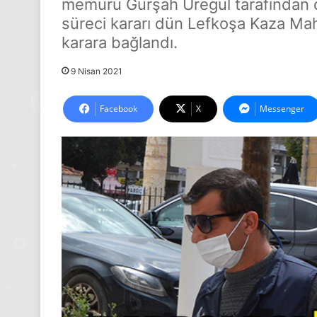
memuru Gürşah Üregül tarafından da
süreci kararı dün Lefkoşa Kaza M
karara bağlandı.
9 Nisan 2021
Facebook
X
Messenger