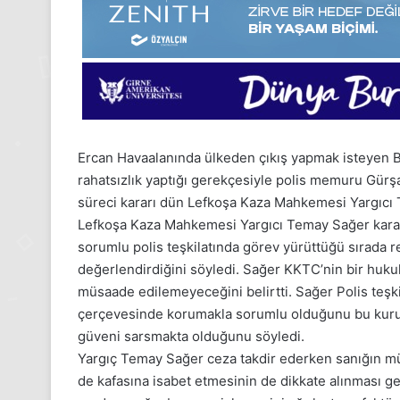
Ercan Havaalanında ülkeden çıkış yapmak isteyen B
rahatsızlık yaptığı gerekçesiyle polis memuru Gürşa
süreci kararı dün Lefkoşa Kaza Mahkemesi Yargıcı
Lefkoşa Kaza Mahkemesi Yargıcı Temay Sağer karar
sorumlu polis teşkilatında görev yürüttüğü sırada res
değerlendirdiğini söyledi. Sağer KKTC’nin bir huku
müsaade edilemeyeceğini belirtti. Sağer Polis teşkil
çerçevesinde korumakla sorumlu olduğunu bu kurum
güveni sarsmakta olduğunu söyledi.
1
Yargıç Temay Sağer ceza takdir ederken sanığın m
Aralık
de kafasına isabet etmesinin de dikkate alınması ger
Pazartesi