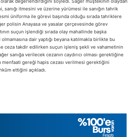
ör olarak değerlendirdiğini söyledi. Sağer müştekinin olaydan
2025,
i, sanığı itmesini ve üzerine yürümesi ile sanığın tahrik
Gıynık
esmi üniforma ile görevi başında olduğu sırada tahriklere
Medya
manşetleri
Sağer polisin Anayasa ve yasalar çerçevesinde görev
28 Kasım 2025
ının suçun işlendiği sırada olay mahallinde başka
 2025, Gıynık
28 Kasım Cuma 2025, Gıynı
 olmamasına dair yaptığı beyana katılmakla birlikte bu
i
Medya manşetleri
ne ceza takdir edilirken suçun işleniş şekli ve vahametinin
er sanığa verilecek cezanın caydırıcı olması gerektiğine
 menfaati gereği hapis cezası verilmesi gerektiğini
kûm ettiğini açıkladı.