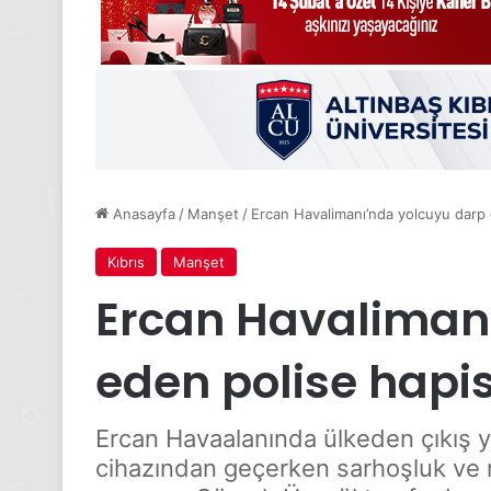
Anasayfa
/
Manşet
/
Ercan Havalimanı’nda yolcuyu darp 
Kıbrıs
Manşet
Ercan Havaliman
eden polise hapis
Ercan Havaalanında ülkeden çıkış y
cihazından geçerken sarhoşluk ve ra