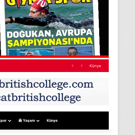
ına harekete geçtik”
Künye
por
Yaşam
Künye