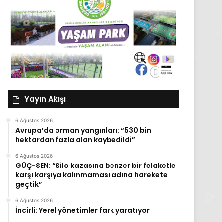
Yayın Akışı
6 Ağustos 2026
Avrupa’da orman yangınları: “530 bin
hektardan fazla alan kaybedildi”
6 Ağustos 2026
GÜÇ-SEN: “Silo kazasına benzer bir felaketle
karşı karşıya kalınmaması adına harekete
geçtik”
6 Ağustos 2026
İncirli: Yerel yönetimler fark yaratıyor