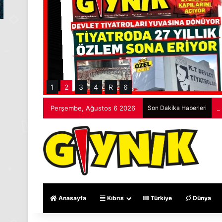
1
2
3
4
R
6
Perşembe, Ağustos 6 2026
Son Dakika Haberleri
G
Anasayfa
Kıbrıs
Türkiye
Dünya