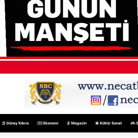
ÜÇ-SEN: “Silo kazasına benzer bir felaketle karşı karşıya kalınmaması ad
Güney Kıbrıs
Ekonomi
Magazin
Kültür Sanat
S