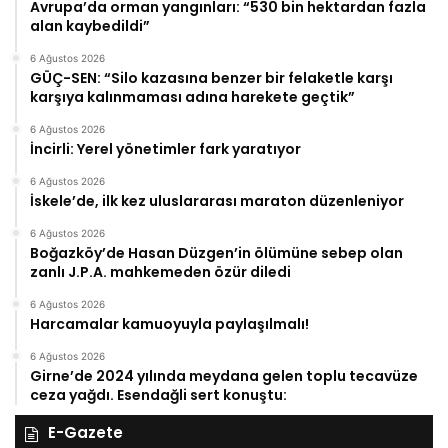
Avrupa’da orman yangınları: “530 bin hektardan fazla
alan kaybedildi”
6 Ağustos 2026
GÜÇ-SEN: “Silo kazasına benzer bir felaketle karşı
karşıya kalınmaması adına harekete geçtik”
6 Ağustos 2026
İncirli: Yerel yönetimler fark yaratıyor
6 Ağustos 2026
İskele’de, ilk kez uluslararası maraton düzenleniyor
6 Ağustos 2026
Boğazköy’de Hasan Düzgen’in ölümüne sebep olan
zanlı J.P.A. mahkemeden özür diledi
6 Ağustos 2026
Harcamalar kamuoyuyla paylaşılmalı!
6 Ağustos 2026
Girne’de 2024 yılında meydana gelen toplu tecavüze
ceza yağdı. Esendağli sert konuştu:
E-Gazete