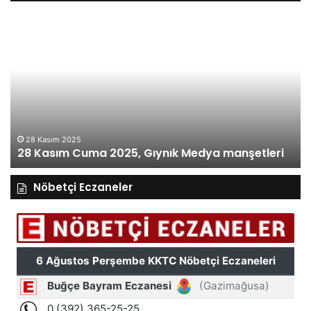
27
Kasım
Perşembe
2025,
Gıynık
Medya
manşetleri
27 Kasım 2025
27 Kasım Perşembe 2025, Gıynık Medya
leri
manşetleri
Nöbetçi Eczaneler