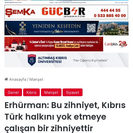
Anasayfa
/
Manşet
Genel
Kıbrıs
Manşet
Siyaset
Erhürman: Bu zihniyet, Kıbrıs
Türk halkını yok etmeye
çalışan bir zihniyettir