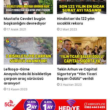
Mustafa Cevdet bugün
Hindistan’da 122 yılın
başkanlığını devrediyor
sıcaklık rekoru
17 Aralık 2021
2 Mart 2023
Lefkoşa-Girne
Tekin Arhun ve Capital
Anayolu’nda iki bisikletliye
Sigorta’ya “Yılın Ticari
çarpan araç sürücüsü
Başarı Ödülü” verildi
aranıyor!
3 Haziran 2023
13 Kasım 2023