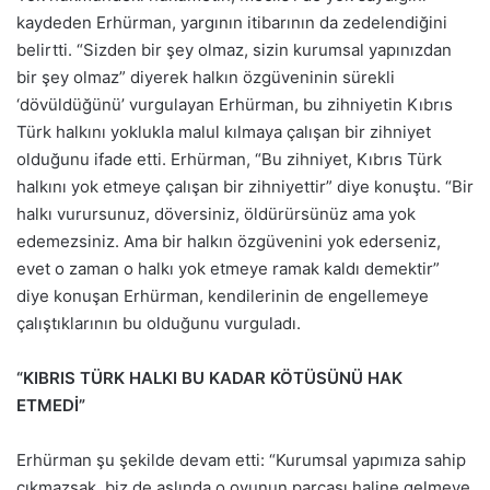
kaydeden Erhürman, yargının itibarının da zedelendiğini
belirtti. “Sizden bir şey olmaz, sizin kurumsal yapınızdan
bir şey olmaz” diyerek halkın özgüveninin sürekli
‘dövüldüğünü’ vurgulayan Erhürman, bu zihniyetin Kıbrıs
Türk halkını yoklukla malul kılmaya çalışan bir zihniyet
olduğunu ifade etti. Erhürman, “Bu zihniyet, Kıbrıs Türk
halkını yok etmeye çalışan bir zihniyettir” diye konuştu. “Bir
halkı vurursunuz, döversiniz, öldürürsünüz ama yok
edemezsiniz. Ama bir halkın özgüvenini yok ederseniz,
evet o zaman o halkı yok etmeye ramak kaldı demektir”
diye konuşan Erhürman, kendilerinin de engellemeye
çalıştıklarının bu olduğunu vurguladı.
“KIBRIS TÜRK HALKI BU KADAR KÖTÜSÜNÜ HAK
ETMEDİ”
Erhürman şu şekilde devam etti: “Kurumsal yapımıza sahip
çıkmazsak, biz de aslında o oyunun parçası haline gelmeye