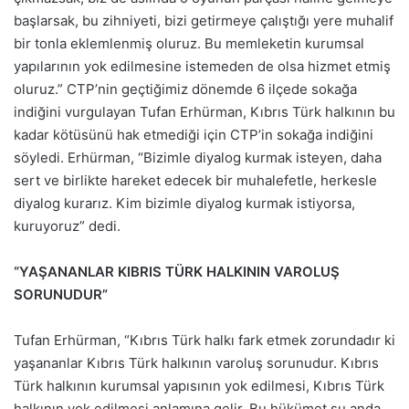
başlarsak, bu zihniyeti, bizi getirmeye çalıştığı yere muhalif
bir tonla eklemlenmiş oluruz. Bu memleketin kurumsal
yapılarının yok edilmesine istemeden de olsa hizmet etmiş
oluruz.” CTP’nin geçtiğimiz dönemde 6 ilçede sokağa
indiğini vurgulayan Tufan Erhürman, Kıbrıs Türk halkının bu
kadar kötüsünü hak etmediği için CTP’in sokağa indiğini
söyledi. Erhürman, “Bizimle diyalog kurmak isteyen, daha
sert ve birlikte hareket edecek bir muhalefetle, herkesle
diyalog kurarız. Kim bizimle diyalog kurmak istiyorsa,
kuruyoruz” dedi.
“YAŞANANLAR KIBRIS TÜRK HALKININ VAROLUŞ
SORUNUDUR”
Tufan Erhürman, “Kıbrıs Türk halkı fark etmek zorundadır ki
yaşananlar Kıbrıs Türk halkının varoluş sorunudur. Kıbrıs
Türk halkının kurumsal yapısının yok edilmesi, Kıbrıs Türk
halkının yok edilmesi anlamına gelir. Bu hükümet şu anda