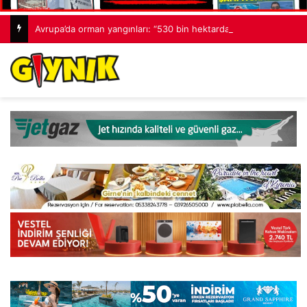
Avrupa’da orman yangınları: “530 bin hektardan fazla alan kaybedildi”