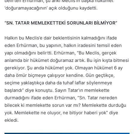
belirten Erhürman, şu anki Meclis’in başka hükümet
‘doğuramayacağının’ açık olduğunu kaydetti.
“SN. TATAR MEMLEKETTEKİ SORUNLARI BİLMİYOR”
Halkın bu Meclis’e dair beklentisinin kalmadığını ifade
eden Erhürman, bu yapının, halkın iradesini temsil eden
yapı olmadığını belirtti. Erhürman, “Bu Meclis, gerçek
anlamda bir hükümet doğuramaz artık. Bu işin kışta bitmesi
gerekiyor. Şu anda hükümet yok. Olmayan hükümet 6 ay
daha ömür biçmeye çalışıyor kendine. Gün geçtikçe,
seçime yaklaştıkça daha da tuhaf laflar söylenmeye
başlandı” diye konuştu. Sayın Tatar’ın memlekette
durmadığını ifade eden Erhürman, “Sn. Tatar nereden
bilecek ki memlekette sorun var mı? Memlekette durduğu
yok. Memlekette ne oluyor, ne bitiyor haberi yok” diye
ekledi.