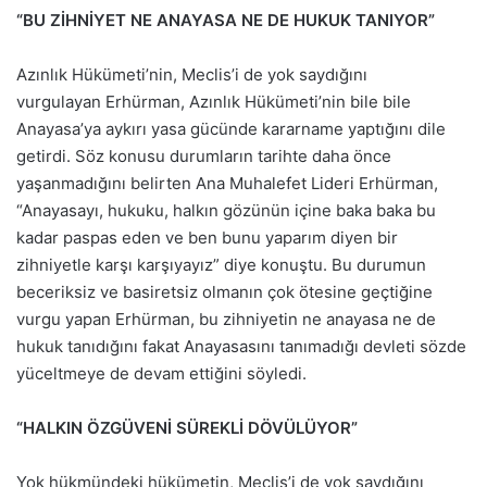
“BU ZİHNİYET NE ANAYASA NE DE HUKUK TANIYOR”
Azınlık Hükümeti’nin, Meclis’i de yok saydığını
vurgulayan Erhürman, Azınlık Hükümeti’nin bile bile
Anayasa’ya aykırı yasa gücünde kararname yaptığını dile
getirdi. Söz konusu durumların tarihte daha önce
yaşanmadığını belirten Ana Muhalefet Lideri Erhürman,
“Anayasayı, hukuku, halkın gözünün içine baka baka bu
kadar paspas eden ve ben bunu yaparım diyen bir
zihniyetle karşı karşıyayız” diye konuştu. Bu durumun
beceriksiz ve basiretsiz olmanın çok ötesine geçtiğine
vurgu yapan Erhürman, bu zihniyetin ne anayasa ne de
hukuk tanıdığını fakat Anayasasını tanımadığı devleti sözde
yüceltmeye de devam ettiğini söyledi.
“HALKIN ÖZGÜVENİ SÜREKLİ DÖVÜLÜYOR”
Yok hükmündeki hükümetin, Meclis’i de yok saydığını