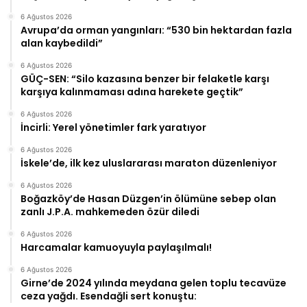
6 Ağustos 2026
Avrupa’da orman yangınları: “530 bin hektardan fazla
alan kaybedildi”
6 Ağustos 2026
GÜÇ-SEN: “Silo kazasına benzer bir felaketle karşı
karşıya kalınmaması adına harekete geçtik”
6 Ağustos 2026
İncirli: Yerel yönetimler fark yaratıyor
6 Ağustos 2026
İskele’de, ilk kez uluslararası maraton düzenleniyor
6 Ağustos 2026
Boğazköy’de Hasan Düzgen’in ölümüne sebep olan
zanlı J.P.A. mahkemeden özür diledi
6 Ağustos 2026
Harcamalar kamuoyuyla paylaşılmalı!
6 Ağustos 2026
Girne’de 2024 yılında meydana gelen toplu tecavüze
ceza yağdı. Esendağli sert konuştu: