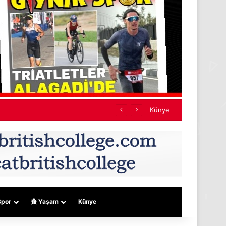
ef almıyor
Künye
por
Yaşam
Künye