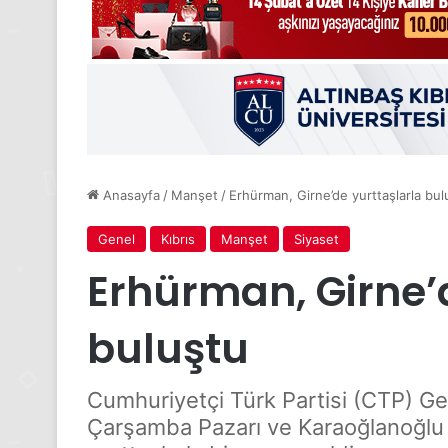
Anasayfa
/
Manşet
/
Erhürman, Girne’de yurttaşlarla bul
Genel
Kıbrıs
Manşet
Siyaset
Erhürman, Girne’
buluştu
Cumhuriyetçi Türk Partisi (CTP) G
Çarşamba Pazarı ve Karaoğlanoğlu S