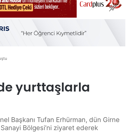
uştu
de yurttaşlarla
enel Başkanı Tufan Erhürman, dün Girne
anayi Bölgesi’ni ziyaret ederek