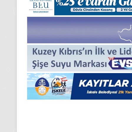
24
Kasım
Pazartesi
2025,
Gıynık
Medya
manşetleri
24 Kasım 2025
24 Kasım Pazartesi 2025, Gıy
Medya manşetleri