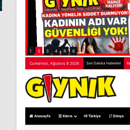
1
2
3
4
R
6
Cumartesi, Ağustos 8 2026
Son Dakika Haberleri
R
Anasayfa
Kıbrıs
Türkiye
Dünya