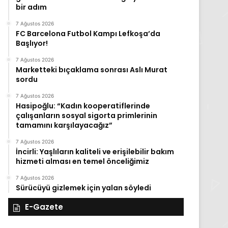
bir adım
7 Ağustos 2026
FC Barcelona Futbol Kampı Lefkoşa’da
Başlıyor!
7 Ağustos 2026
Marketteki bıçaklama sonrası Aslı Murat
sordu
7 Ağustos 2026
Hasipoğlu: “Kadın kooperatiflerinde
çalışanların sosyal sigorta primlerinin
tamamını karşılayacağız”
7 Ağustos 2026
İncirli: Yaşlıların kaliteli ve erişilebilir bakım
hizmeti alması en temel önceliğimiz
7 Ağustos 2026
Sürücüyü gizlemek için yalan söyledi
E-Gazete