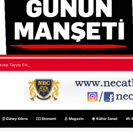
ecep Tayyip Erdoğan: Mekke Ortak Savunma Anlaşması hiçbir ülkeyi hed
Güney Kıbrıs
Ekonomi
Magazin
Kültür Sanat
S