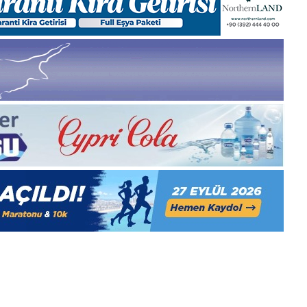
1
28
Aralık
Kasım
Pazartesi
Cuma
2025,
2025,
Gıynık
Gıynı
Medya
Medy
manşetleri
manşe
1 Aralık 2025
28
nık
1 Aralık Pazartesi 2025, Gıynık
28
Medya manşetleri
Me