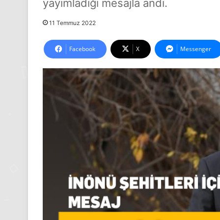
yayımladığı mesajla andı.
11 Temmuz 2022
Facebook
X
Messenger