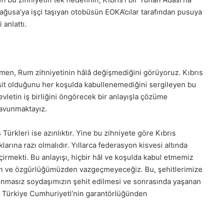
28
usa’ya işçi taşıyan otobüsün EOKA’cılar tarafından pusuya
Kasım
Cuma
 anlattı.
2025,
Gıynık
Medya
manşetleri
en, Rum zihniyetinin hâlâ değişmediğini görüyoruz. Kıbrıs
28 Kasım 2025
artesi 2025, Gıynık
28 Kasım Cuma 2025, 
it olduğunu her koşulda kabullenemediğini sergileyen bu
etleri
Medya manşetleri
vletin iş birliğini öngörecek bir anlayışla çözüme
 savunmaktayız.
 Türkleri ise azınlıktır. Yine bu zihniyete göre Kıbrıs
larına razı olmalıdır. Yıllarca federasyon kisvesi altında
çirmekti. Bu anlayışı, hiçbir hâl ve koşulda kabul etmemiz
e özgürlüğümüzden vazgeçmeyeceğiz. Bu, şehitlerimize
vunmasız soydaşımızın şehit edilmesi ve sonrasında yaşanan
, Türkiye Cumhuriyeti’nin garantörlüğünden