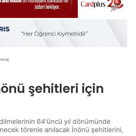
 mesaj
̈nü şehitleri için
edilmelerinin 64'üncü yıl dönümünde
ek törenle anılacak İnönü şehitlerini,