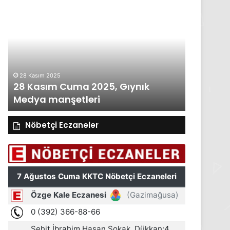
27
Kasım
Perşembe
2025,
Gıynık
Medya
manşetleri
27 Kasım 2025
Gıynık
27 Kasım Perşembe 2025, Gıynık
Medya manşetleri
Nöbetçi Eczaneler