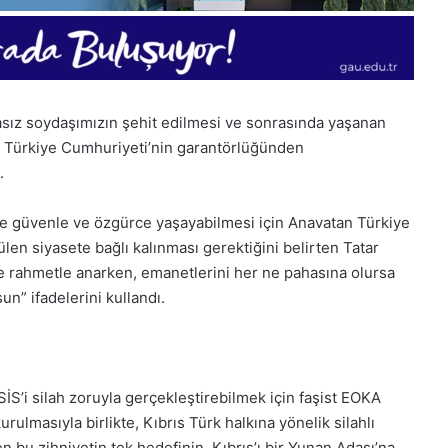
asız soydaşımızın şehit edilmesi ve sonrasında yaşanan
, Türkiye Cumhuriyeti’nin garantörlüğünden
.
e güvenle ve özgürce yaşayabilmesi için Anavatan Türkiye
ütülen siyasete bağlı kalınması gerektiğini belirten Tatar
aygı ve rahmetle anarken, emanetlerini her ne pahasına olursa
n” ifadelerini kullandı.
S’i silah zoruyla gerçekleştirebilmek için faşist EOKA
lmasıyla birlikte, Kıbrıs Türk halkına yönelik silahlı
n bu zihniyetin tek hedefinin, Kıbrıs’ı bir Yunan Adası’na