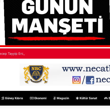
ecep Tayyip Erdoğan: Mekke Ortak Savunma Anlaşması hiçbir ülkeyi hed
Güney Kıbrıs
Ekonomi
Magazin
Kültür Sanat
S