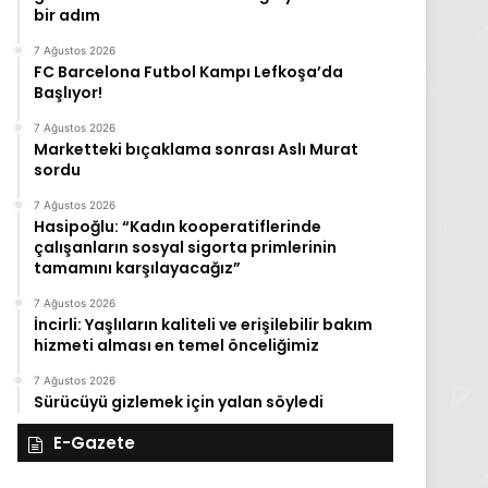
bir adım
7 Ağustos 2026
FC Barcelona Futbol Kampı Lefkoşa’da
Başlıyor!
7 Ağustos 2026
Marketteki bıçaklama sonrası Aslı Murat
sordu
7 Ağustos 2026
Hasipoğlu: “Kadın kooperatiflerinde
çalışanların sosyal sigorta primlerinin
tamamını karşılayacağız”
7 Ağustos 2026
İncirli: Yaşlıların kaliteli ve erişilebilir bakım
hizmeti alması en temel önceliğimiz
7 Ağustos 2026
Sürücüyü gizlemek için yalan söyledi
E-Gazete