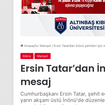
Anasayfa
/
Manşet
/
Ersin Tatar’dan İnönü şehitleri için
Kıbrıs
Manşet
Ersin Tatar’dan İno
mesaj
Cumhurbaşkanı Ersin Tatar, şehit 
yarın akşam üstü İnönü'de düzenlenec