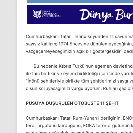
Cumhurbaşkanı Tatar, “İnönü köyünden 11 savunm
sayısız katliam; 1974 öncesine dönülemeyeceğinin
vazgeçemeyeceğimizin açık bir göstergesidir” dedi
Bu nedenle Kıbrıs Türkü’nün egemen devletind
ile tam bir fikir ve eylem birlikteliği içerisinde yür
“İnönü şehitleriyle birlikte tüm şehitlerimizi s
olsun koruyacağımızı vurguluyorum. Ruhları şad olsu
PUSUYA DÜŞÜRÜLEN OTOBÜSTE 11 ŞEHİT
Cumhurbaşkanı Tatar, Rum-Yunan liderliğinin, ENOSİ
terör örgütünü kurduğunu, EOKA terör örgütünün kuru
saldırıların yoğunluk kazandığını, masumları katlede