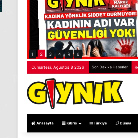
1
2
3
4
R
6
Cumartesi, Ağustos 8 2026
Son Dakika Haberleri
R
Anasayfa
Kıbrıs
Türkiye
Dünya