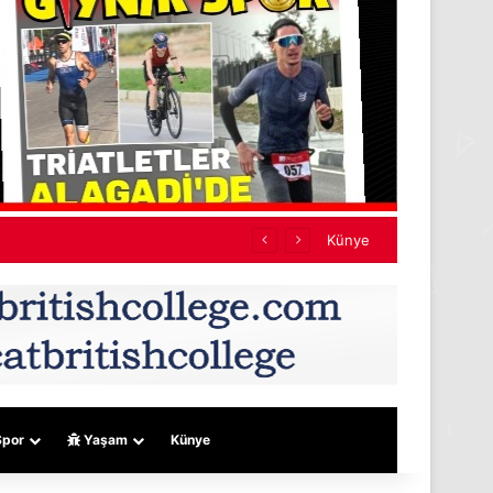
ef almıyor
Künye
por
Yaşam
Künye