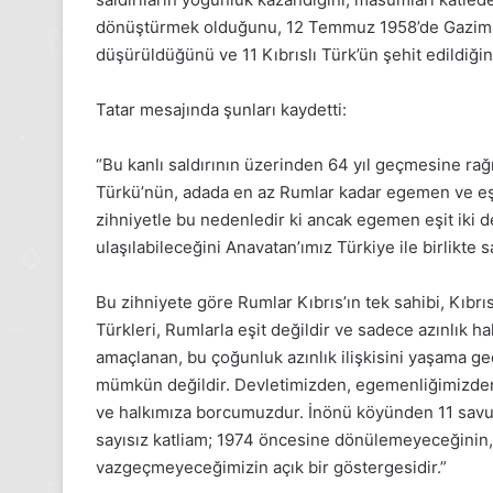
4
1
dönüştürmek olduğunu, 12 Temmuz 1958’de Gazimağ
sım
Aralık
zartesi
Pazartesi
düşürüldüğünü ve 11 Kıbrıslı Türk’ün şehit edildiğini
25,
2025,
ynık
Gıynık
Tatar mesajında şunları kaydetti:
edya
Medya
nşetleri
manşetleri
“Bu kanlı saldırının üzerinden 64 yıl geçmesine rağm
24 Kasım 2025
1 Aralık 2025
24 Kasım Pazartesi 2025, Gıynık
1 Aralık Paz
Türkü’nün, adada en az Rumlar kadar egemen ve eş
Medya manşetleri
Medya manş
zihniyetle bu nedenledir ki ancak egemen eşit iki de
ulaşılabileceğini Anavatan’ımız Türkiye ile birlikte
Bu zihniyete göre Rumlar Kıbrıs’ın tek sahibi, Kıbrıs
Türkleri, Rumlarla eşit değildir ve sadece azınlık hak
amaçlanan, bu çoğunluk azınlık ilişkisini yaşama ge
mümkün değildir. Devletimizden, egemenliğimizden v
ve halkımıza borcumuzdur. İnönü köyünden 11 sa
sayısız katliam; 1974 öncesine dönülemeyeceğinin
vazgeçmeyeceğimizin açık bir göstergesidir.”