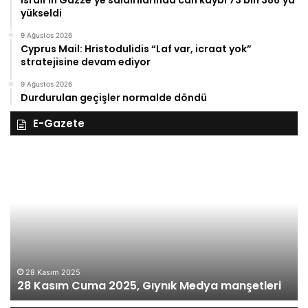
yükseldi
9 Ağustos 2026
Cyprus Mail: Hristodulidis “Laf var, icraat yok”
stratejisine devam ediyor
9 Ağustos 2026
Durdurulan geçişler normalde döndü
E-Gazete
27
Kasım
Perşembe
2025,
Gıynık
Medya
eri
manşetleri
27 Kasım 
27 Kası
asım 2025
asım Cuma 2025, Gıynık Medya manşetleri
manşetl