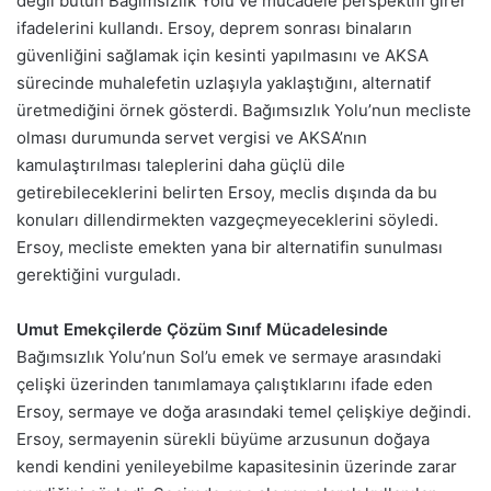
değil bütün Bağımsızlık Yolu ve mücadele perspektifi girer’
ifadelerini kullandı. Ersoy, deprem sonrası binaların
güvenliğini sağlamak için kesinti yapılmasını ve AKSA
sürecinde muhalefetin uzlaşıyla yaklaştığını, alternatif
üretmediğini örnek gösterdi. Bağımsızlık Yolu’nun mecliste
olması durumunda servet vergisi ve AKSA’nın
kamulaştırılması taleplerini daha güçlü dile
getirebileceklerini belirten Ersoy, meclis dışında da bu
konuları dillendirmekten vazgeçmeyeceklerini söyledi.
Ersoy, mecliste emekten yana bir alternatifin sunulması
gerektiğini vurguladı.
Umut Emekçilerde Çözüm Sınıf Mücadelesinde
Bağımsızlık Yolu’nun Sol’u emek ve sermaye arasındaki
çelişki üzerinden tanımlamaya çalıştıklarını ifade eden
Ersoy, sermaye ve doğa arasındaki temel çelişkiye değindi.
Ersoy, sermayenin sürekli büyüme arzusunun doğaya
kendi kendini yenileyebilme kapasitesinin üzerinde zarar