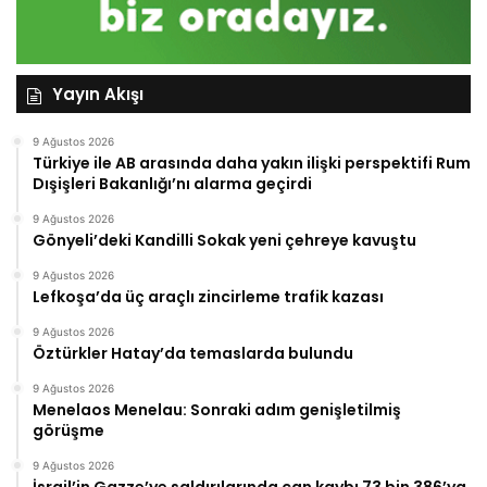
Yayın Akışı
9 Ağustos 2026
Türkiye ile AB arasında daha yakın ilişki perspektifi Rum
Dışişleri Bakanlığı’nı alarma geçirdi
9 Ağustos 2026
Gönyeli’deki Kandilli Sokak yeni çehreye kavuştu
9 Ağustos 2026
Lefkoşa’da üç araçlı zincirleme trafik kazası
9 Ağustos 2026
Öztürkler Hatay’da temaslarda bulundu
9 Ağustos 2026
Menelaos Menelau: Sonraki adım genişletilmiş
görüşme
9 Ağustos 2026
İsrail’in Gazze’ye saldırılarında can kaybı 73 bin 386’ya