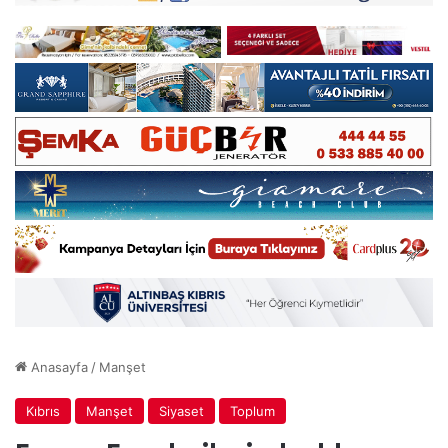
Anasayfa
/
Manşet
Kıbrıs
Manşet
Siyaset
Toplum