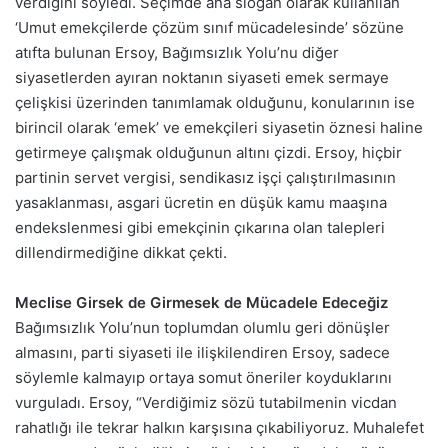
verdiğini söyledi. Seçimde ana slogan olarak kullanılan
‘Umut emekçilerde çözüm sınıf mücadelesinde’ sözüne
atıfta bulunan Ersoy, Bağımsızlık Yolu’nu diğer
siyasetlerden ayıran noktanın siyaseti emek sermaye
çelişkisi üzerinden tanımlamak olduğunu, konularının ise
birincil olarak ‘emek’ ve emekçileri siyasetin öznesi haline
getirmeye çalışmak olduğunun altını çizdi. Ersoy, hiçbir
partinin servet vergisi, sendikasız işçi çalıştırılmasının
yasaklanması, asgari ücretin en düşük kamu maaşına
endekslenmesi gibi emekçinin çıkarına olan talepleri
dillendirmediğine dikkat çekti.
Meclise Girsek de Girmesek de Mücadele Edeceğiz
Bağımsızlık Yolu’nun toplumdan olumlu geri dönüşler
almasını, parti siyaseti ile ilişkilendiren Ersoy, sadece
söylemle kalmayıp ortaya somut öneriler koyduklarını
vurguladı. Ersoy, “Verdiğimiz sözü tutabilmenin vicdan
rahatlığı ile tekrar halkın karşısına çıkabiliyoruz. Muhalefet