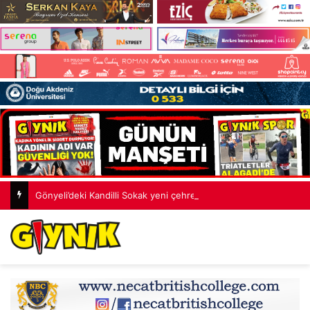
Gönyeli’deki Kandilli Sokak yeni çehreye kavuştu