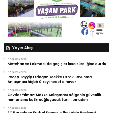
Yayın Akışı
7 Ağustos 2026
Metehan ve Lokmacı’da geçişler kısa süreliğine durdu
7 Ağustos 2026
Recep Tayyip Erdoğan: Mekke Ortak Savunma
Anlaşması hiçbir ülkeyi hedef almıyor
7 Ağustos 2026
Cevdet Yılmaz: Mekke Anlaşması bölgenin güvenlik
mimarisine katkı sağlayacak tarihi bir adım
7 Ağustos 2026
FC Barcelona Futbol Kampı Lefkoşa’da Başlıyor!