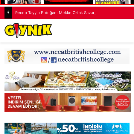
Recep Tayyip Erdoğan: Mekke Ortak Savunma Anlaşması hiçbir ülkeyi hedef almıyor