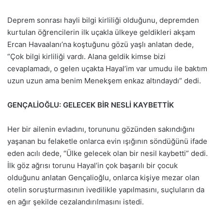
Deprem sonrası hayli bilgi kirliliği olduğunu, depremden
kurtulan öğrencilerin ilk uçakla ülkeye geldikleri akşam
Ercan Havaalanı’na koştuğunu gözü yaşlı anlatan dede,
“Çok bilgi kirliliği vardı. Alana geldik kimse bizi
cevaplamadı, o gelen uçakta Hayal’im var umudu ile baktım
uzun uzun ama benim Menekşem enkaz altındaydı” dedi.
GENÇALİOĞLU: GELECEK BİR NESLİ KAYBETTİK
Her bir ailenin evladını, torununu gözünden sakındığını
yaşanan bu felaketle onlarca evin ışığının söndüğünü ifade
eden acılı dede, “Ülke gelecek olan bir nesil kaybetti” dedi.
İlk göz ağrısı torunu Hayal’in çok başarılı bir çocuk
olduğunu anlatan Gençalioğlu, onlarca kişiye mezar olan
otelin soruşturmasının ivedilikle yapılmasını, suçluların da
en ağır şekilde cezalandırılmasını istedi.