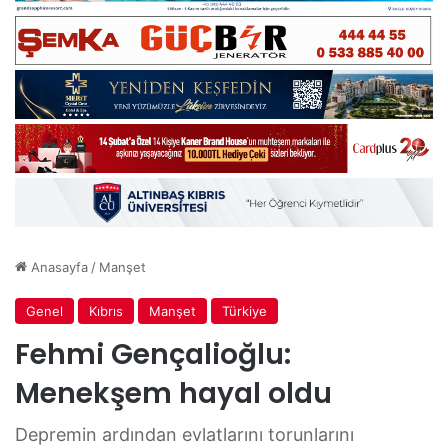
Anasayfa
/
Manşet
Genel
Kıbrıs
Manşet
Türkiye
Fehmi Gençalioğlu:
Menekşem hayal oldu
Depremin ardından evlatlarını torunlarını