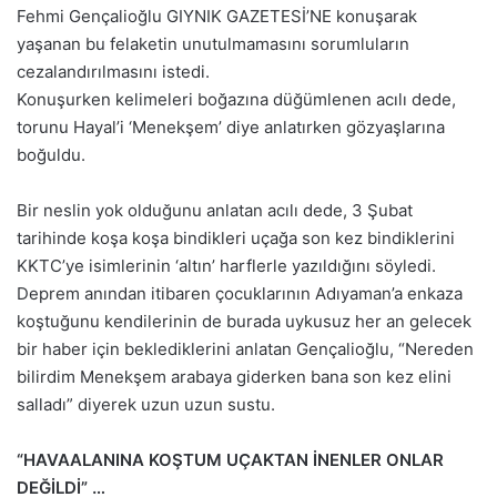
Fehmi Gençalioğlu GIYNIK GAZETESİ’NE konuşarak
yaşanan bu felaketin unutulmamasını sorumluların
cezalandırılmasını istedi.
Konuşurken kelimeleri boğazına düğümlenen acılı dede,
torunu Hayal’i ‘Menekşem’ diye anlatırken gözyaşlarına
boğuldu.
Bir neslin yok olduğunu anlatan acılı dede, 3 Şubat
tarihinde koşa koşa bindikleri uçağa son kez bindiklerini
KKTC’ye isimlerinin ‘altın’ harflerle yazıldığını söyledi.
Deprem anından itibaren çocuklarının Adıyaman’a enkaza
koştuğunu kendilerinin de burada uykusuz her an gelecek
bir haber için beklediklerini anlatan Gençalioğlu, “Nereden
bilirdim Menekşem arabaya giderken bana son kez elini
salladı” diyerek uzun uzun sustu.
“HAVAALANINA KOŞTUM UÇAKTAN İNENLER ONLAR
DEĞİLDİ” …