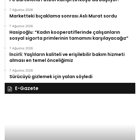
7 Ağustos 2026
Marketteki bıçaklama sonrası Aslı Murat sordu
7 Ağustos 2026
Hasipoğlu: “Kadın kooperatiflerinde çalışanların
sosyal sigorta primlerinin tamamını karşılayacağız”
7 Ağustos 2026
İncirli: Yaşlıların kaliteli ve erişilebilir bakım hizmeti
alması en temel önceliğimiz
7 Ağustos 2026
Sürücüyü gizlemek için yalan söyledi
E-Gazete
27
Kasım
Perşembe
2025,
Gıynık
Medya