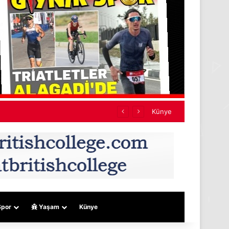
etti
Künye
por
Yaşam
Künye