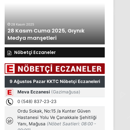
2025,
2025,
Gıynık
Gıynık
Medya
Medya
manşetleri
manşetleri
28 Kasım 2025
27 Kasım 2
28 Kasım Cuma 2025, Gıynık
27 Kası
Medya manşetleri
Medya m
Nöbetçi Eczaneler