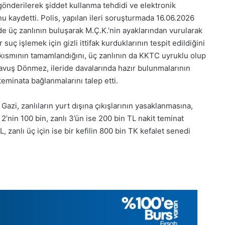
2025,
nderilerek şiddet kullanma tehdidi ve elektronik
Gıynık
 kaydetti. Polis, yapılan ileri soruşturmada 16.06.2026
Medya
e üç zanlının buluşarak M.Ç.K.’nin ayaklarından vurularak
manşetleri
suç işlemek için gizli ittifak kurduklarının tespit edildiğini
1 Aralık 2025
5, Gıynık
1 Aralık Pazartesi 2025, Gıynık
 kısmının tamamlandığını, üç zanlının da KKTC uyruklu olup
Medya manşetleri
vuş Dönmez, ileride davalarında hazır bulunmalarının
inata bağlanmalarını talep etti.
zi, zanlıların yurt dışına çıkışlarının yasaklanmasına,
 2’nin 100 bin, zanlı 3’ün ise 200 bin TL nakit teminat
L, zanlı üç için ise bir kefilin 800 bin TK kefalet senedi