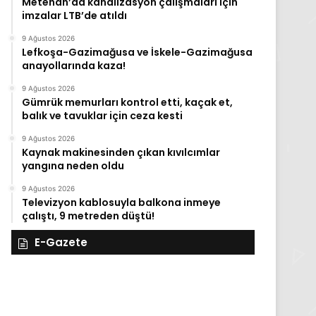
Metehan’da kanalizasyon çalışmaları için
imzalar LTB’de atıldı
9 Ağustos 2026
Lefkoşa-Gazimağusa ve İskele-Gazimağusa
anayollarında kaza!
9 Ağustos 2026
Gümrük memurları kontrol etti, kaçak et,
balık ve tavuklar için ceza kesti
9 Ağustos 2026
Kaynak makinesinden çıkan kıvılcımlar
yangına neden oldu
9 Ağustos 2026
Televizyon kablosuyla balkona inmeye
çalıştı, 9 metreden düştü!
E-Gazete
28
27
Kasım
Kasım
Cuma
Perşembe