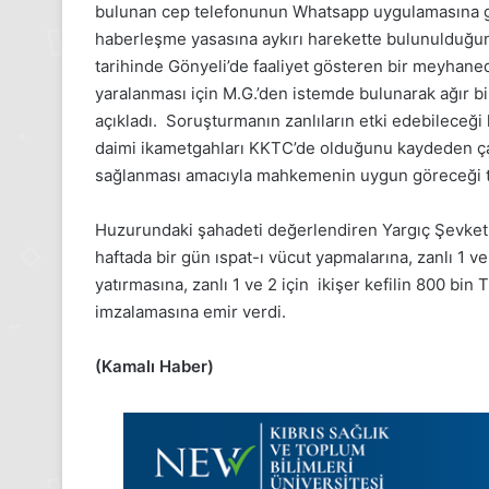
2025,
bulunan cep telefonunun Whatsapp uygulamasına gö
Gıynık
haberleşme yasasına aykırı harekette bulunulduğunu
Medya
tarihinde Gönyeli’de faaliyet gösteren bir meyhaned
manşetleri
yaralanması için M.G.’den istemde bulunarak ağır bir 
24 Kasım 2025
24 Kasım Pazartesi 202
açıkladı. Soruşturmanın zanlıların etki edebileceği
Medya manşetleri
daimi ikametgahları KKTC’de olduğunu kaydeden ça
sağlanması amacıyla mahkemenin uygun göreceği tem
Huzurundaki şahadeti değerlendiren Yargıç Şevket Ga
haftada bir gün ıspat-ı vücut yapmalarına, zanlı 1 ve
yatırmasına, zanlı 1 ve 2 için ikişer kefilin 800 bin T
imzalamasına emir verdi.
(Kamalı Haber)