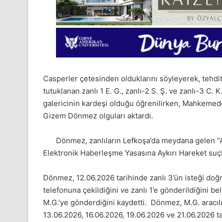
Casperler çetesinden olduklarını söyleyerek, tehditle
tutuklanan zanlı 1 E. G., zanlı-2 S. Ş. ve zanlı-3 C.
galericinin kardeşi olduğu öğrenilirken, Mahkemede
Gizem Dönmez olguları aktardı.
Dönmez, zanlıların Lefkoşa’da meydana gelen “Ağı
Elektronik Haberleşme Yasasına Aykırı Hareket suçla
Dönmez, 12.06.2026 tarihinde zanlı 3’ün isteği doğ
telefonuna çekildiğini ve zanlı 1’e gönderildiğini beli
24
M.G.’ye gönderdiğini kaydetti. Dönmez, M.G. aracılığ
Kasım
Pazartesi
13.06.2026, 16.06.2026, 19.06.2026 ve 21.06.2026 ta