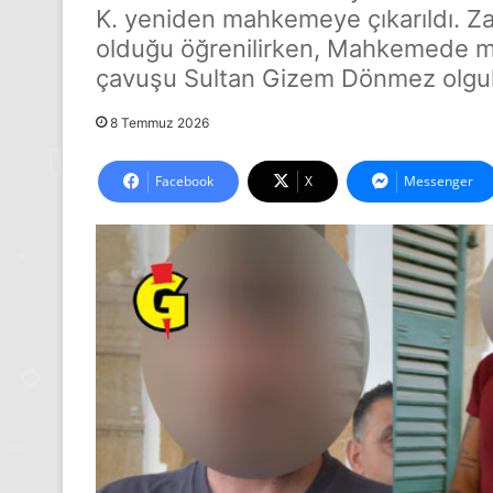
K. yeniden mahkemeye çıkarıldı. Zan
olduğu öğrenilirken, Mahkemede mese
çavuşu Sultan Gizem Dönmez olgula
8 Temmuz 2026
Facebook
X
Messenger