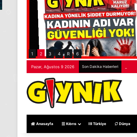
1
2
3
4
R
6
Pazar, Ağustos 9 2026
Son Dakika Haberleri
Rio de
Anasayfa
Kıbrıs
Türkiye
Dünya