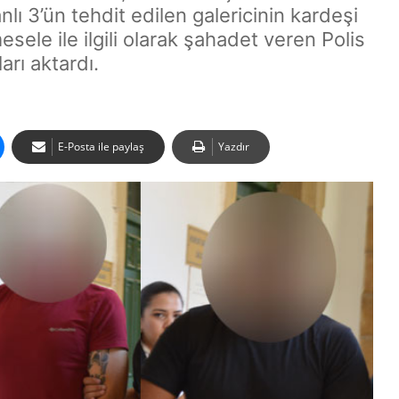
lı 3’ün tehdit edilen galericinin kardeşi
le ile ilgili olarak şahadet veren Polis
rı aktardı.
E-Posta ile paylaş
Yazdır