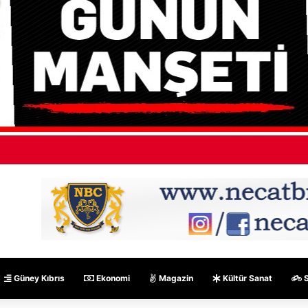
 Janeiro’da turistleri taşıyan helikopter ormana düştü: 4 kişi hayatını kayb
Güney Kıbrıs
Ekonomi
Magazin
Kültür Sanat
S