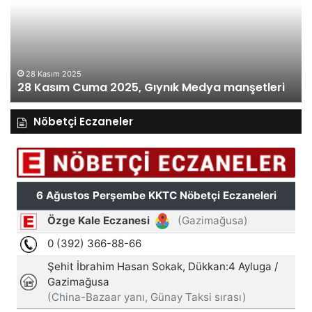
Gıynık
Gı
Medya
M
manşetleri
ma
28 Kasım 2025
28 Kasım Cuma 2025, Gıynık Medya manşetleri
Nöbetçi Eczaneler