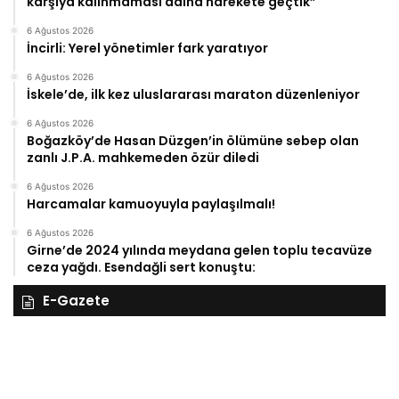
karşıya kalınmaması adına harekete geçtik”
6 Ağustos 2026
İncirli: Yerel yönetimler fark yaratıyor
6 Ağustos 2026
İskele’de, ilk kez uluslararası maraton düzenleniyor
6 Ağustos 2026
Boğazköy’de Hasan Düzgen’in ölümüne sebep olan
zanlı J.P.A. mahkemeden özür diledi
6 Ağustos 2026
Harcamalar kamuoyuyla paylaşılmalı!
6 Ağustos 2026
Girne’de 2024 yılında meydana gelen toplu tecavüze
ceza yağdı. Esendağli sert konuştu:
E-Gazete
28
27
Kasım
Ka
Cuma
Pe
2025,
20