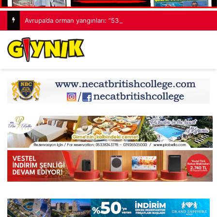
Avrupa’da orman yangınları: “530 bin hektardan fazla alan kaybedildi”