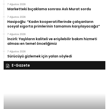
7 Ağustos 2026
Marketteki bıçaklama sonrası Aslı Murat sordu
7 Ağustos 2026
Hasipoğlu: “Kadın kooperatiflerinde çalışanların
sosyal sigorta primlerinin tamamını karşılayacağız”
7 Ağustos 2026
İncirli: Yaşlıların kaliteli ve erişilebilir bakım hizmeti
alması en temel önceliğimiz
7 Ağustos 2026
Sürücüyü gizlemek için yalan söyledi
E-Gazete
28
27
Kasım
Ka
Cuma
Pe
2025,
20
Gıynık
Gı
Medya
M
manşetleri
ma