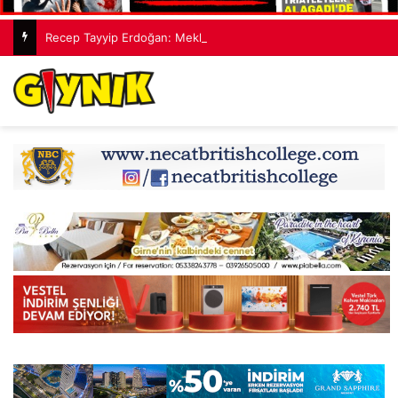
Recep Tayyip Erdoğan: Mekke Ortak Savunma Anlaşması hiçbir ülkeyi hedef almıyor