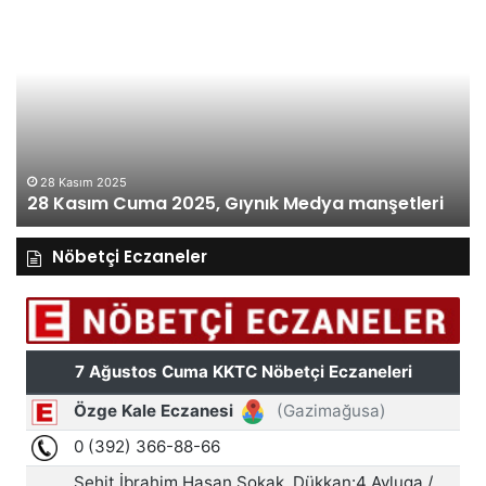
Kasım
Perşembe
2025,
Gıynık
Medya
manşetleri
27 Kasım 2025
27 Kasım Perşembe 2025, Gıynık Medya
şetleri
manşetleri
Nöbetçi Eczaneler