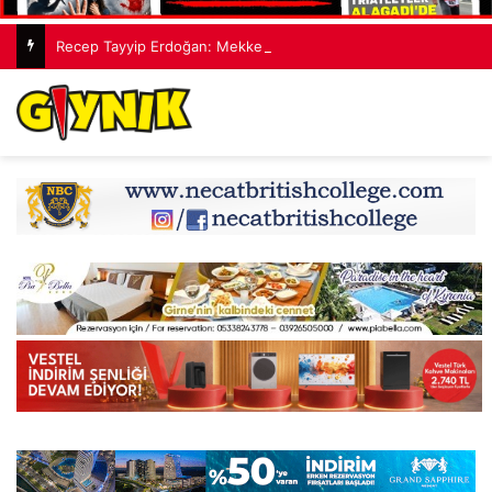
Recep Tayyip Erdoğan: Mekke Ortak Savunma Anlaşması hiçbir ülkeyi hedef almıyor