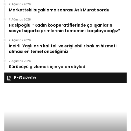
7 Ağustos 2026
Marketteki bıçaklama sonrası Aslı Murat sordu
7 Ağustos 2026
Hasipoğlu: “Kadın kooperatiflerinde çalışanların
sosyal sigorta primlerinin tamamını karşılayacağız”
7 Ağustos 2026
İncirli: Yaşlıların kaliteli ve erişilebilir bakım hizmeti
alması en temel önceliğimiz
7 Ağustos 2026
Sürücüyü gizlemek için yalan söyledi
E-Gazete
28
27
Kasım
Ka
Cuma
Pe
2025,
20
Gıynık
Gı
Medya
M
manşetleri
ma