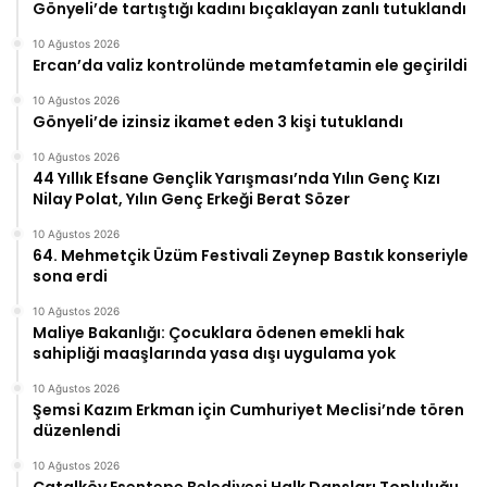
Gönyeli’de tartıştığı kadını bıçaklayan zanlı tutuklandı
10 Ağustos 2026
Ercan’da valiz kontrolünde metamfetamin ele geçirildi
10 Ağustos 2026
Gönyeli’de izinsiz ikamet eden 3 kişi tutuklandı
10 Ağustos 2026
44 Yıllık Efsane Gençlik Yarışması’nda Yılın Genç Kızı
Nilay Polat, Yılın Genç Erkeği Berat Sözer
10 Ağustos 2026
64. Mehmetçik Üzüm Festivali Zeynep Bastık konseriyle
sona erdi
10 Ağustos 2026
Maliye Bakanlığı: Çocuklara ödenen emekli hak
sahipliği maaşlarında yasa dışı uygulama yok
10 Ağustos 2026
Şemsi Kazım Erkman için Cumhuriyet Meclisi’nde tören
düzenlendi
10 Ağustos 2026