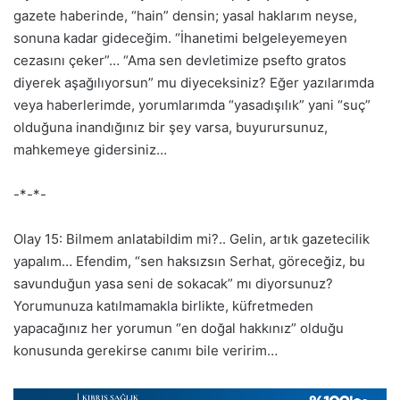
gazete haberinde, “hain” densin; yasal haklarım neyse,
sonuna kadar gideceğim. “İhanetimi belgeleyemeyen
cezasını çeker”… “Ama sen devletimize psefto gratos
diyerek aşağılıyorsun” mu diyeceksiniz? Eğer yazılarımda
veya haberlerimde, yorumlarımda “yasadışılık” yani “suç”
olduğuna inandığınız bir şey varsa, buyurursunuz,
mahkemeye gidersiniz…
-*-*-
Olay 15: Bilmem anlatabildim mi?.. Gelin, artık gazetecilik
yapalım… Efendim, “sen haksızsın Serhat, göreceğiz, bu
savunduğun yasa seni de sokacak” mı diyorsunuz?
Yorumunuza katılmamakla birlikte, küfretmeden
yapacağınız her yorumun “en doğal hakkınız” olduğu
konusunda gerekirse canımı bile veririm…