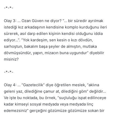
-*-*-
Olay 3: … Ozan Güven ne diyor? “… bir süredir ayrılmak
istediği kız arkadaşının kendisine komplo kurduğunu ileri
sürerek, asıl darp edilen kişinin kendisi olduğunu iddia
ediyor…”. “Yok kardeşim, sen kesin o kızı dövdün,
sarhoştun, bakalım başa şeyler de almıştın, mutlaka
dövmüşsündür, yapın, mizacın buna uygundur” diyebilir
misiniz?
-*-*-
Olay 4: … “Gazetecilik” diye öğretilen meslek, “aklına
geleni yaz, dilediğine çamur at, dilediğini göm” değildir…
Ve işte bu noktada, bu örnek, “suçluluğu ispat edilinceye
kadar kimseyi sosyal medyada veya medyada linç
edemezsiniz” gerçeğini gözümüze gözümüze sokan bir