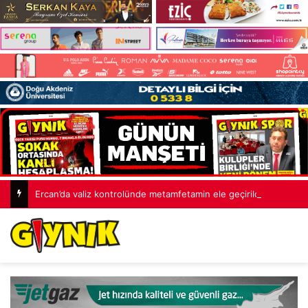
Ercan’da valiz kontrolünde metamfetamin ele geçirildi