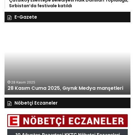
Çatalköy Esentepe Belediyesi Halk Dansları Topluluğu,
Sırbistan’da festivale katıldı
E-Gazete
27
26
Kasım
Ka
Perşembe
Ça
2025,
Gı
Gıynık
M
Medya
ma
manşetleri
27 Kasım 2025
27 Kasım Perşembe 2025, Gıynık Medya
manşetleri
Nöbetçi Eczaneler