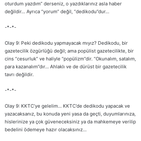
oturdum yazdım” derseniz, o yazdıklarınız asla haber
değildir… Ayrıca “yorum” değil, “dedikodu”dur…
-*-*-
Olay 9: Peki dedikodu yapmayacak mıyız? Dedikodu, bir
gazetecilik özgürlüğü değil; ama popülist gazetecilikte, bir
cins “cesurluk” ve haliyle “popülizm”dir. “Okunalım, satalım,
para kazanalım”dır… Ahlaklı ve de dürüst bir gazetecilik
tavrı değildir.
-*-*-
Olay 9: KKTC’ye gelelim… KKTC’de dedikodu yapacak ve
yazacaksanız, bu konuda yeni yasa da geçti, duyumlarınıza,
hislerinize ya çok güveneceksiniz ya da mahkemeye verilip
bedelini ödemeye hazır olacaksınız…