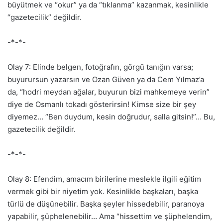
büyütmek ve “okur” ya da “tıklanma” kazanmak, kesinlikle
“gazetecilik” değildir.
-*-*-
Olay 7: Elinde belgen, fotoğrafın, görgü tanığın varsa;
buyurursun yazarsın ve Ozan Güven ya da Cem Yılmaz’a
da, “hodri meydan ağalar, buyurun bizi mahkemeye verin”
diye de Osmanlı tokadı gösterirsin! Kimse size bir şey
diyemez… “Ben duydum, kesin doğrudur, salla gitsin!”… Bu,
gazetecilik değildir.
-*-*-
Olay 8: Efendim, amacım birilerine meslekle ilgili eğitim
vermek gibi bir niyetim yok. Kesinlikle başkaları, başka
türlü de düşünebilir. Başka şeyler hissedebilir, paranoya
yapabilir, şüphelenebilir… Ama “hissettim ve şüphelendim,