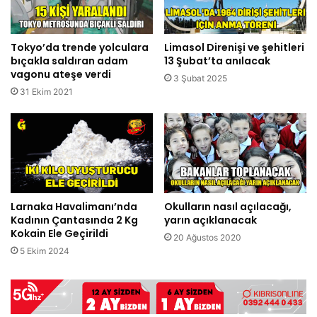
Tokyo’da trende yolculara
Limasol Direnişi ve şehitleri
bıçakla saldıran adam
13 Şubat’ta anılacak
vagonu ateşe verdi
3 Şubat 2025
31 Ekim 2021
Larnaka Havalimanı’nda
Okulların nasıl açılacağı,
Kadının Çantasında 2 Kg
yarın açıklanacak
Kokain Ele Geçirildi
20 Ağustos 2020
5 Ekim 2024