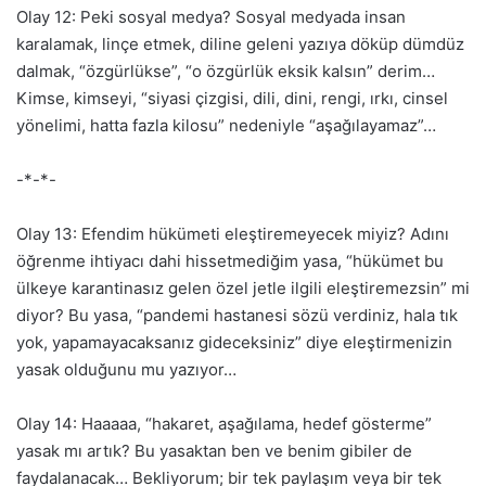
Olay 12: Peki sosyal medya? Sosyal medyada insan
karalamak, linçe etmek, diline geleni yazıya döküp dümdüz
dalmak, “özgürlükse”, “o özgürlük eksik kalsın” derim…
Kimse, kimseyi, “siyasi çizgisi, dili, dini, rengi, ırkı, cinsel
yönelimi, hatta fazla kilosu” nedeniyle “aşağılayamaz”…
-*-*-
Olay 13: Efendim hükümeti eleştiremeyecek miyiz? Adını
öğrenme ihtiyacı dahi hissetmediğim yasa, “hükümet bu
ülkeye karantinasız gelen özel jetle ilgili eleştiremezsin” mi
diyor? Bu yasa, “pandemi hastanesi sözü verdiniz, hala tık
yok, yapamayacaksanız gideceksiniz” diye eleştirmenizin
yasak olduğunu mu yazıyor…
Olay 14: Haaaaa, “hakaret, aşağılama, hedef gösterme”
yasak mı artık? Bu yasaktan ben ve benim gibiler de
faydalanacak… Bekliyorum; bir tek paylaşım veya bir tek