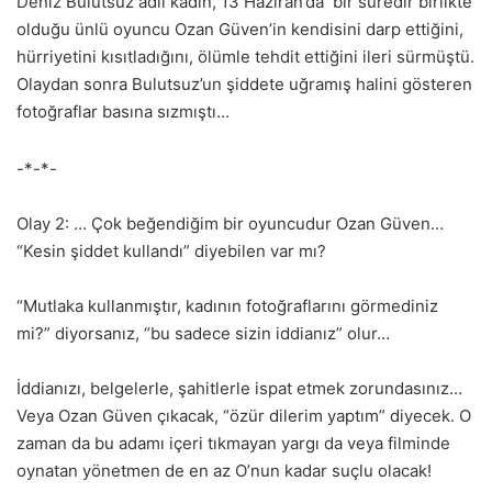
Deniz Bulutsuz adlı kadın, 13 Haziran’da bir süredir birlikte
olduğu ünlü oyuncu Ozan Güven’in kendisini darp ettiğini,
hürriyetini kısıtladığını, ölümle tehdit ettiğini ileri sürmüştü.
Olaydan sonra Bulutsuz’un şiddete uğramış halini gösteren
fotoğraflar basına sızmıştı…
-*-*-
Olay 2: … Çok beğendiğim bir oyuncudur Ozan Güven…
“Kesin şiddet kullandı” diyebilen var mı?
“Mutlaka kullanmıştır, kadının fotoğraflarını görmediniz
mi?” diyorsanız, “bu sadece sizin iddianız” olur…
İddianızı, belgelerle, şahitlerle ispat etmek zorundasınız…
Veya Ozan Güven çıkacak, “özür dilerim yaptım” diyecek. O
zaman da bu adamı içeri tıkmayan yargı da veya filminde
oynatan yönetmen de en az O’nun kadar suçlu olacak!