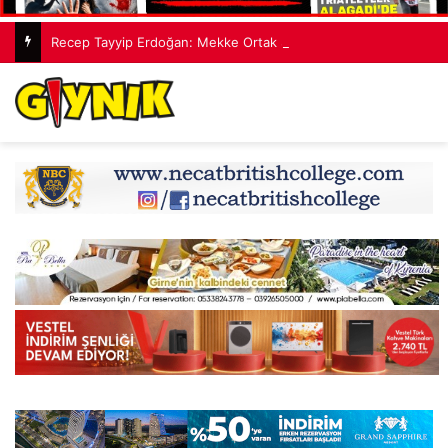
Recep Tayyip Erdoğan: Mekke Ortak Savunma Anlaşması hiçbir ülkeyi hedef almıyor