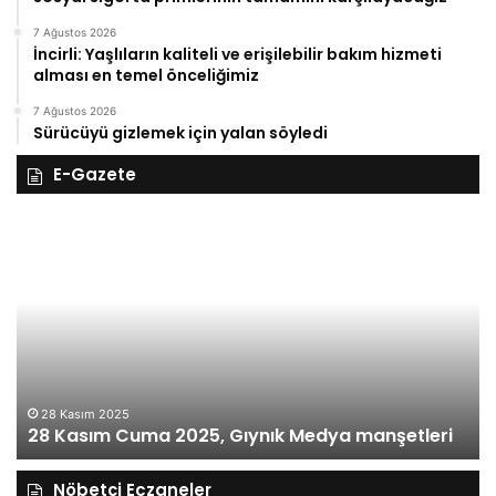
7 Ağustos 2026
İncirli: Yaşlıların kaliteli ve erişilebilir bakım hizmeti
alması en temel önceliğimiz
7 Ağustos 2026
Sürücüyü gizlemek için yalan söyledi
E-Gazete
28
27
Kasım
Ka
Cuma
Pe
2025,
20
Gıynık
Gı
Medya
M
manşetleri
ma
28 Kasım 2025
28 Kasım Cuma 2025, Gıynık Medya manşetleri
Nöbetçi Eczaneler