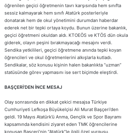
öğrenilen geçici öğretmenin tavrı karşısında hem sınıfta
sessiz kalmayarak hem sınıfı Atatürk posterleriyle
donatarak hem de okul yönetimini durumdan haberdar
ederek net bir tepki ortaya koydu. Bunun üzerine bakanlık,
geçici öğretmeni okuldan aldı. KTOEÖS ve KTÖS dün okula
giderek, olayın peşini bırakmayacağı mesajını verdi.
Sendika yetkilileri, geçici öğretmene anında tepki koyan
öğrencileri ve okul öğretmenlerini alkışlarla kutladı.
Sendikalar, söz konusu kişinin halen bakanlıkta “uzman”
statüsünde görev yapmasını ise sert biçimde eleştirdi.
BAŞÇERİ’DEN İNCE MESAJ
Olay sonrasında en dikkat çekici mesajsa Türkiye
Cumhuriyeti Lefkoşa Büyükelçisi Ali Murat Başçeri’den
geldi. 19 Mayıs Atatürk’ü Anma, Gençlik ve Spor Bayramı
kapsamında kendisini ziyaret eden TMK öğrencilerine
konuşan Başçeri’nin “Atatürk”le ilgili özel vurgusu,