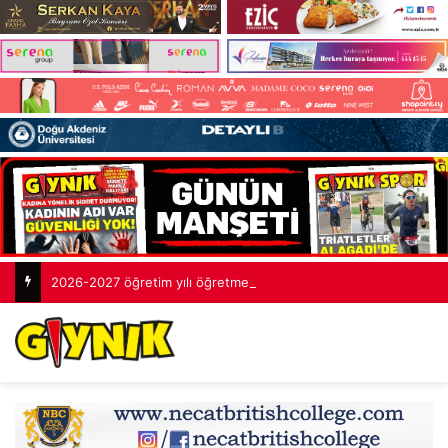
2026-2027 öğretim yılı öğretmenlik sınavlarının tamamlandı: 2 bin 253 aday yarıştı