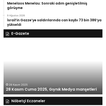
Menelaos Menelau: Sonraki adım genişletilmiş
görüşme
9 Ağustos 2026
İsrail’in Gazze’ye saldırılarında can kaybı 73 bin 386’ya
yükseldi
E-Gazete
28
27
Kasım
Ka
Cuma
Pe
2025,
20
Gıynık
Gı
Medya
M
manşetleri
ma
28 Kasım 2025
28 Kasım Cuma 2025, Gıynık Medya manşetleri
Nöbetçi Eczaneler