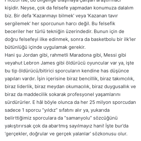
kişidir. Neyse, çok da felsefe yapmadan konumuza dalalım
biz. Bir defa ‘Kazanmayı bilmek’ veya ‘Kazanan tavır
sergilemek’ her sporcunun harcı değil. Bu felsefik
beceriler her türlü tekniğin üzerindedir. Bunun için de
doğru felsefeyi ilke edinmek, sonra da basketbolu bir ilk’ler
bütünlüğü içinde uygulamak gerekir.
Hani şu Jordan gibi, rahmetli Maradona gibi, Messi gibi
veyahut Lebron James gibi öldürücü oyuncular var ya, işte
bu tip öldürücü/bitirici sporcuların kendine has düşünce
yapıları vardır. İşin içerisine biraz bencillik, biraz takımcılık,
biraz liderlik, biraz meydan okumacılık, biraz duygusallık ve
biraz da maddecilik sokarak profesyonel yaşamlarını
sürdürürler. E hâl böyle olunca da her 25 milyon sporcudan
sadece 1 sporcu “yıldız” sıfatını alır ya, yukarıda
belirttiğimiz sporculara da “samanyolu” sözcüğünü
yakıştırırsak çok da abartmış sayılmayız hani! İşte bur’da
‘gerçekler, doğrular ve gerçek yalanlar’ sözkonusu olur.