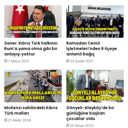
Saner: Kıbrıs Türk halkının
Ramadan Cemil
Rum’a yama olma gibi bir
İşletmeleri’nden 6 ilçeye
anlayışı yoktur
anlamlı bağış
7 Mayıs 2021
24 Şubat 2021
McKenzi sahilindeki Kıbrıs
Gönyeli-Alayköy’de bir
Türk malları
günlüğüne başkan
çocuklar oldu
21 Aralık 2024
20 Nisan 2023