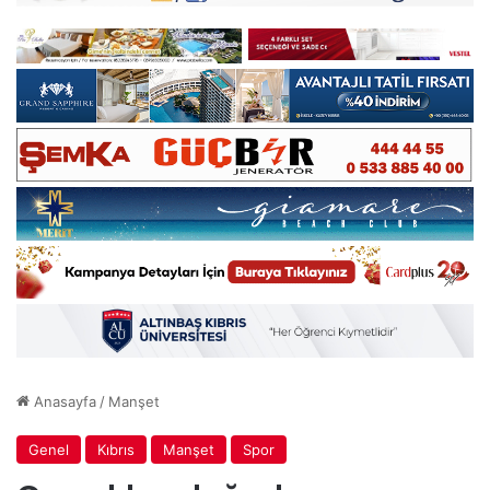
Anasayfa
/
Manşet
Genel
Kıbrıs
Manşet
Spor