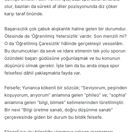
olur, bazıları da sürekli af diler pozisyonunda diz çöker
karşı taraf önünde.
Başarısızlık çok çabuk alışkanlık haline gelen bir durumdur.
Ötesinde de ‘Öğrenilmiş Yetersizlik’ vardır. Son menzili mi?
O da ‘Öğretilmiş Çaresizlik’ hâlinde gerçekleşir vesselâm.
Bu durumcukları da sevk ve idare etmenin tek yolu sporun
özündeki başarı güdüsüne yoğunlaşmak ve bu konunun
düşünürü olmak gerekir. İşte tam da bu anda olaya spor
felsefesi dâhil yaklaşmakta fayda var.
Felsefe; Yunanca kökenli bir sözcük; “Seviyorum, peşinden
koşuyorum, arıyorum” anlamına gelen “phileo” ve; “sophia”
anlamına gelen “bilgi, bilmek” kelimelerinden türetilmiştir.
Bir nevi “Bilgi üretme sanatı, doğru düşünme sanatı”
çerçevesinde giden bir durum bu bildik felsefe.
Filozof ise; bu bilgeliğe ulaşmaya çalışan araştırmacı