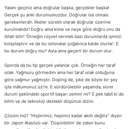
Yalanı geçiniz ama doğrular başka, gerçekler başka!
Gerçek şu anki durumumuzdur. Doğrular ise olması
gerekenlerdir. İlkeler sürekli olarak doğrular üzerine
kurulmalıdır! Doğru ama kime ve neye göre doğru onu da
Allah bilir! ‘Örneğin rüşvet vermek bazı durumlarda işimizi
kolaylaştırır ve de bu istisnalar çoğalınca kaide olurlar’. E
bu durum doğru mu? Asla ama geçerli bir durum olur.
Sporda da bu tip gerçek yalanlar çok. Örneğin her taraf
ıslak. Yağmuru görmedim ama her taraf ıslak olduğuna
göre yağmur yağmıştır. Doping de, şike de böyle bir şey
işte mâlumunuz üz’re. E sürdürülebilir yaşamda, sürer
durum şeklindeki sportif başarı zemini mi? E pek tabiî ki de
bilim ve de teknoloji destekli düşünce dizini.
Çözüm mü? “Hiçbirimiz, hepimiz kadar akıllı değiliz” diyen
bir Japon Atasözü var. ‘Düşünbilim’ de zaten bunu