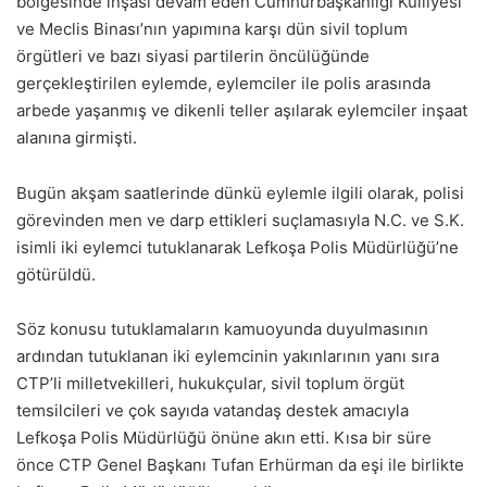
bölgesinde inşası devam eden Cumhurbaşkanlığı Külliyesi
ve Meclis Binası’nın yapımına karşı dün sivil toplum
örgütleri ve bazı siyasi partilerin öncülüğünde
gerçekleştirilen eylemde, eylemciler ile polis arasında
arbede yaşanmış ve dikenli teller aşılarak eylemciler inşaat
alanına girmişti.
Bugün akşam saatlerinde dünkü eylemle ilgili olarak, polisi
görevinden men ve darp ettikleri suçlamasıyla N.C. ve S.K.
isimli iki eylemci tutuklanarak Lefkoşa Polis Müdürlüğü’ne
götürüldü.
Söz konusu tutuklamaların kamuoyunda duyulmasının
ardından tutuklanan iki eylemcinin yakınlarının yanı sıra
CTP’li milletvekilleri, hukukçular, sivil toplum örgüt
temsilcileri ve çok sayıda vatandaş destek amacıyla
Lefkoşa Polis Müdürlüğü önüne akın etti. Kısa bir süre
önce CTP Genel Başkanı Tufan Erhürman da eşi ile birlikte