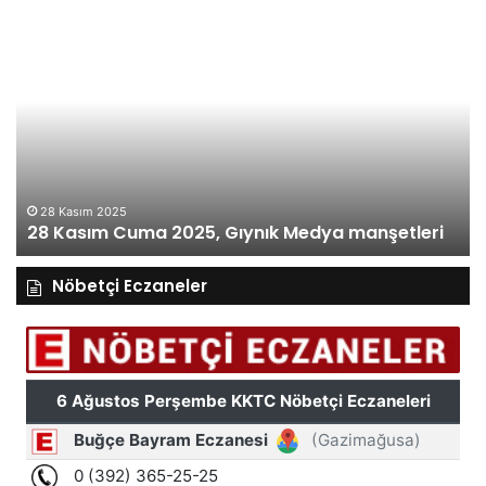
28
27
Kasım
Ka
Cuma
Pe
2025,
20
Gıynık
Gı
Medya
M
manşetleri
ma
28 Kasım 2025
28 Kasım Cuma 2025, Gıynık Medya manşetleri
Nöbetçi Eczaneler