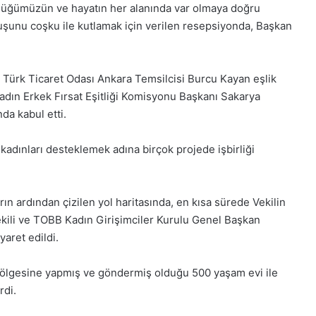
2025,
gürlüğümüzün ve hayatın her alanında var olmaya doğru
Gıynık
uşunu coşku ile kutlamak için verilen resepsiyonda, Başkan
Medya
manşetleri
28 Kasım 2025
rtesi 2025, Gıynık
28 Kasım Cuma 2025, Gı
 Türk Ticaret Odası Ankara Temsilcisi Burcu Kayan eşlik
tleri
Medya manşetleri
dın Erkek Fırsat Eşitliği Komisyonu Başkanı Sakarya
da kabul etti.
adınları desteklemek adına birçok projede işbirliği
rın ardından çizilen yol haritasında, en kısa sürede Vekilin
ekili ve TOBB Kadın Girişimciler Kurulu Genel Başkan
aret edildi.
ölgesine yapmış ve göndermiş olduğu 500 yaşam evi ile
rdi.