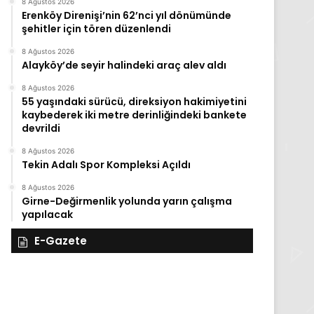
8 Ağustos 2026
Erenköy Direnişi’nin 62’nci yıl dönümünde
şehitler için tören düzenlendi
8 Ağustos 2026
Alayköy’de seyir halindeki araç alev aldı
8 Ağustos 2026
55 yaşındaki sürücü, direksiyon hakimiyetini
kaybederek iki metre derinliğindeki bankete
devrildi
8 Ağustos 2026
Tekin Adalı Spor Kompleksi Açıldı
8 Ağustos 2026
Girne-Değirmenlik yolunda yarın çalışma
yapılacak
E-Gazete
27
Kasım
Perşembe