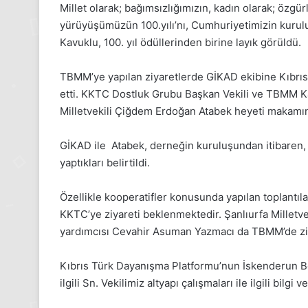
,
2025,
Millet olarak; bağımsızlığımızın, kadın olarak; öz
ık
Gıynık
yürüyüşümüzün 100.yılı’nı, Cumhuriyetimizin kurul
ya
Medya
Kavuklu, 100. yıl ödüllerinden birine layık görüldü.
etleri
manşetleri
4 Kasım 2025
1 Aralık 2025
4 Kasım Pazartesi 2025, Gıynık
1 Aralık Paza
TBMM’ye yapılan ziyaretlerde GİKAD ekibine Kıbrıs
edya manşetleri
Medya manşe
etti. KKTC Dostluk Grubu Başkan Vekili ve TBMM Ka
Milletvekili Çiğdem Erdoğan Atabek heyeti makamın
GİKAD ile Atabek, derneğin kuruluşundan itibaren, k
yaptıkları belirtildi.
Özellikle kooperatifler konusunda yapılan toplantıla
KKTC’ye ziyareti beklenmektedir. Şanlıurfa Milletv
yardımcısı Cevahir Asuman Yazmacı da TBMM’de ziy
Kıbrıs Türk Dayanışma Platformu’nun İskenderun B
ilgili Sn. Vekilimiz altyapı çalışmaları ile ilgili bilgi ve