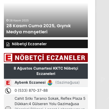
2025,
Gıynık
Medya
manşetleri
27 Kasım 2025
ynık
27 Kasım Perşembe 2025, Gıynık
Medya manşetleri
Nöbetçi Eczaneler