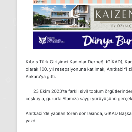
Kıbrıs Türk Girişimci Kadınlar Derneği (GİKAD), Kad
olarak 100. yıl resepsiyonuna katılmak, Anıtkabir’
Ankara’ya gitti.
23 Ekim 2023’te farklı sivil toplum örgütlerinde
coşkuyla, gururla Atamıza saygı yürüyüşünü gerçekl
Anıtkabirde yapılan tören sonrasında, GİKAD Başkanı
1
yazdı.
m
Aralık
rtesi
Pazartesi