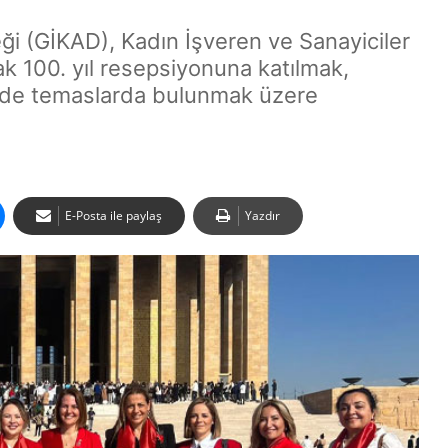
eği (GİKAD), Kadın İşveren ve Sanayiciler
ak 100. yıl resepsiyonuna katılmak,
M'de temaslarda bulunmak üzere
E-Posta ile paylaş
Yazdır