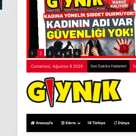
1
2
3
4
R
6
Cumartesi, Ağustos 8 2026
Son Dakika Haberleri
T
Anasayfa
Kıbrıs
Türkiye
Dünya