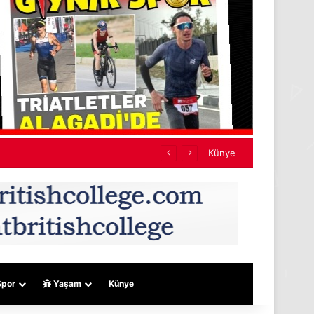
yaşında 3 kişi mahkemeye çıkarıldı
Künye
por
Yaşam
Künye