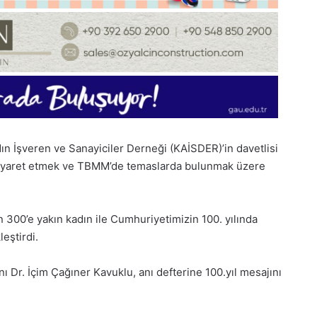
ın İşveren ve Sanayiciler Derneği (KAİSDER)’in davetlisi
i ziyaret etmek ve TBMM’de temaslarda bulunmak üzere
n 300’e yakın kadın ile Cumhuriyetimizin 100. yılında
eştirdi.
 Dr. İçim Çağıner Kavuklu, anı defterine 100.yıl mesajını
28
Kasım
Cuma