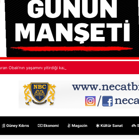
uran Obalı’nın yaşamını yitirdiği kazada polise yalan beyan veren biri 17 
Güney Kıbrıs
Ekonomi
Magazin
Kültür Sanat
S