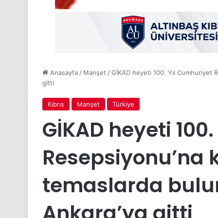
Anasayfa
/
Manşet
/
GİKAD heyeti 100. Yıl Cumhuriyet 
gitti
Kıbrıs
Manşet
Türkiye
GİKAD heyeti 100.
Resepsiyonu’na 
temaslarda bul
Ankara’ya gitti