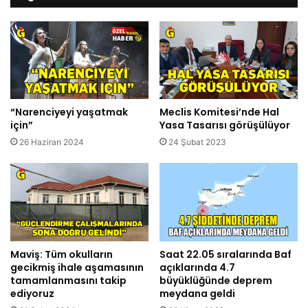
“Narenciyeyi yaşatmak
Meclis Komitesi’nde Hal
için”
Yasa Tasarısı görüşülüyor
26 Haziran 2024
24 Şubat 2023
Maviş: Tüm okulların
Saat 22.05 sıralarında Baf
gecikmiş ihale aşamasının
açıklarında 4.7
tamamlanmasını takip
büyüklüğünde deprem
ediyoruz
meydana geldi