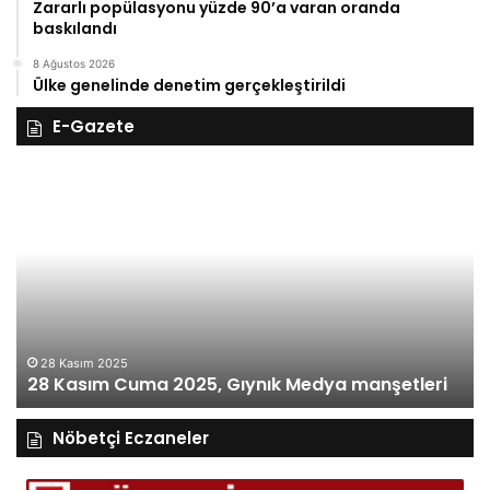
Zararlı popülasyonu yüzde 90’a varan oranda
baskılandı
8 Ağustos 2026
Ülke genelinde denetim gerçekleştirildi
E-Gazete
27
Kasım
Perşembe
2025,
Gıynık
Medya
manşetleri
27 Kasım 2025
27 Kasım Perşembe 2025, Gıynı
 Medya manşetleri
manşetleri
Nöbetçi Eczaneler