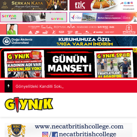
Gönyeli’deki Kandilli Sokak yeni çehreye kavuştu