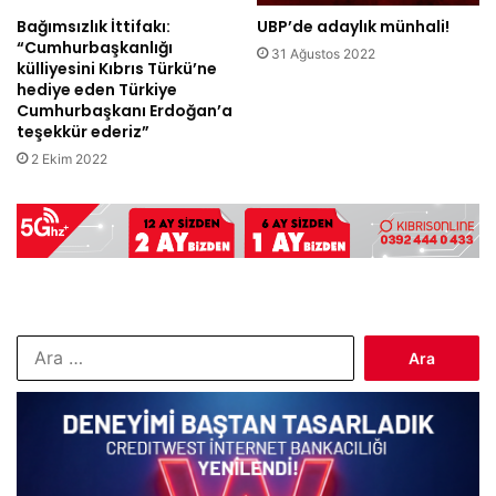
Bağımsızlık İttifakı:
UBP’de adaylık münhali!
“Cumhurbaşkanlığı
31 Ağustos 2022
külliyesini Kıbrıs Türkü’ne
hediye eden Türkiye
Cumhurbaşkanı Erdoğan’a
teşekkür ederiz”
2 Ekim 2022
Arama: