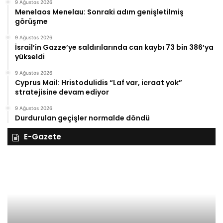
9 Ağustos 2026
Menelaos Menelau: Sonraki adım genişletilmiş
görüşme
9 Ağustos 2026
İsrail’in Gazze’ye saldırılarında can kaybı 73 bin 386’ya
yükseldi
9 Ağustos 2026
Cyprus Mail: Hristodulidis “Laf var, icraat yok”
stratejisine devam ediyor
9 Ağustos 2026
Durdurulan geçişler normalde döndü
E-Gazete
28
27
Kasım
Ka
Cuma
Pe
2025,
20
Gıynık
Gı
Medya
M
manşetleri
ma