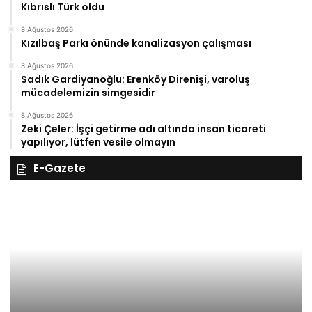
Kıbrıslı Türk oldu
8 Ağustos 2026
Kızılbaş Parkı önünde kanalizasyon çalışması
8 Ağustos 2026
Sadık Gardiyanoğlu: Erenköy Direnişi, varoluş
mücadelemizin simgesidir
8 Ağustos 2026
Zeki Çeler: İşçi getirme adı altında insan ticareti
yapılıyor, lütfen vesile olmayın
E-Gazete
28
27
Kasım
Ka
Cuma
Pe
2025,
20
Gıynık
Gı
Medya
M
manşetleri
ma