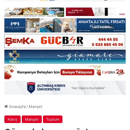
Anasayfa
/
Manşet
Kıbrıs
Manşet
Toplum