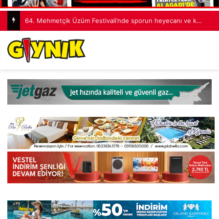
64. Mehmetçik Üzüm Festivali’nde sporun heyecanı ve kültürlerin buluşması büyük beğeni topladı