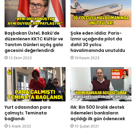
Başbakan Üstel, Bakü’de
Şoke eden iddia: Paris-
düzenlenen KKTC Kültür ve
İzmir uçağında pilot da
Tanıtım Günleri açılış gala
dahil 30 yolcu
gecesini değerlendirdi
havalimanında unutuldu
13 Ekim 2023
19 Kasım 2023
Yurt odasından para
Ilık: Bin 500 liralık destek
çalmıştı; Teminata
ödemeleri bankaların
bağlandı
açıldığı ilk gün ödenecek
5 Aralık 2022
10 Şubat 2021