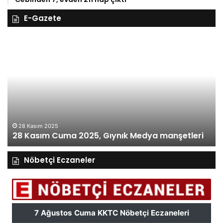
E-Gazete
27
26
Kasım
Ka
Perşembe
Ça
2025,
Gı
Gıynık
M
Medya
ma
manşetleri
27 Kasım 2025
27 Kasım Perşembe 2025, Gıynık Medya
manşetleri
Nöbetçi Eczaneler