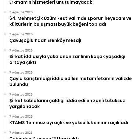
Erkman’ın hizmetleri unutulmayacak
7 Ağustos 2026
64. Mehmetçik Üzüm Festivali’nde sporun heyecanı ve
kültürlerin buluşması büyük beğeni topladı
7 Ağustos 2026
Çavuşoğlu’ndan Erenköy mesajı
7 Ağustos 2026
Sirkat iddiasıyla yakalanan zanlının kaçak yaşadığı
ortaya çıktı
7 Ağustos 2026
Çayla karıştırıldığı iddia edilen metamfetamin valizde
bulundu
7 Ağustos 2026
Şirket kablolarını çaldığı iddia edilen zanlı tutuksuz
yargılanacak
7 Ağustos 2026
KTAMS Temmuz ayı açlık ve yoksulluk sınırını açıkladı
7 Ağustos 2026
Cebinden 7, evden 211 hap çıktı