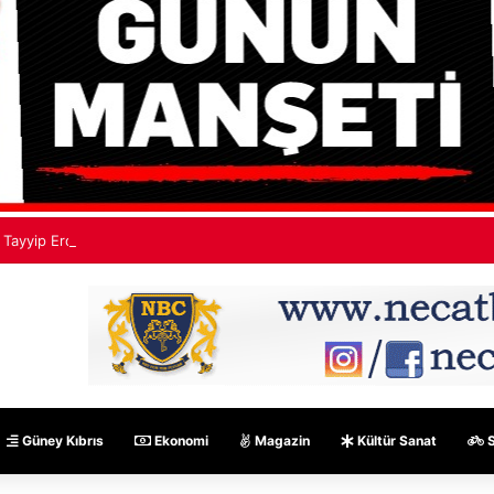
Tayyip Erdoğan: Mekke Ortak Savunma Anlaşması hiçbir ülkeyi hedef al
Güney Kıbrıs
Ekonomi
Magazin
Kültür Sanat
S