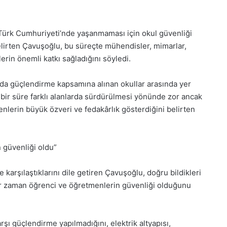
28
Kasım
Cuma
Türk Cumhuriyeti’nde yaşanmaması için okul güvenliği
2025,
elirten Çavuşoğlu, bu süreçte mühendisler, mimarlar,
Gıynık
Medya
ilerin önemli katkı sağladığını söyledi.
manşetleri
28 Kasım 2025
da güçlendirme kapsamına alınan okullar arasında yer
si 2025, Gıynık
28 Kasım Cuma 2025, Gıyn
 bir süre farklı alanlarda sürdürülmesi yönünde zor ancak
eri
Medya manşetleri
menlerin büyük özveri ve fedakârlık gösterdiğini belirten
 güvenliği oldu”
e karşılaştıklarını dile getiren Çavuşoğlu, doğru bildikleri
 her zaman öğrenci ve öğretmenlerin güvenliği olduğunu
ı güçlendirme yapılmadığını, elektrik altyapısı,