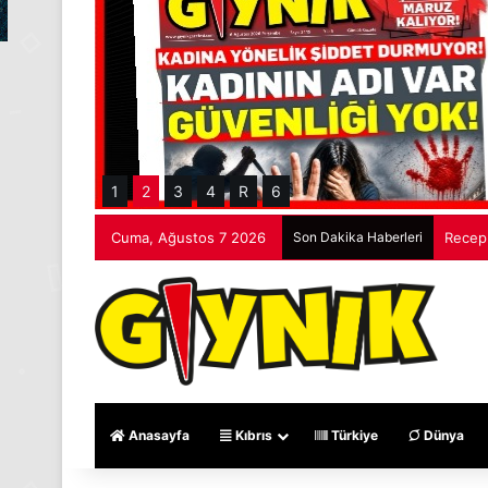
1
2
3
4
R
6
Cuma, Ağustos 7 2026
Son Dakika Haberleri
Recep 
Anasayfa
Kıbrıs
Türkiye
Dünya