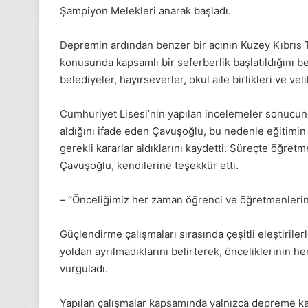
1
Şampiyon Melekleri anarak başladı.
Aralık
i
Pazartesi
Depremin ardından benzer bir acının Kuzey Kıbrıs 
2025,
konusunda kapsamlı bir seferberlik başlatıldığını b
Gıynık
Medya
belediyeler, hayırseverler, okul aile birlikleri ve vel
ri
manşetleri
sım 2025
1 Aralık 2025
Cumhuriyet Lisesi’nin yapılan incelemeler sonucun
asım Pazartesi 2025, Gıynık
1 Aralık Pazarte
aldığını ifade eden Çavuşoğlu, bu nedenle eğitimin
a manşetleri
Medya manşetl
gerekli kararlar aldıklarını kaydetti. Süreçte öğret
Çavuşoğlu, kendilerine teşekkür etti.
– “Önceliğimiz her zaman öğrenci ve öğretmenlerin
Güçlendirme çalışmaları sırasında çeşitli eleştirilerl
yoldan ayrılmadıklarını belirterek, önceliklerinin
vurguladı.
Yapılan çalışmalar kapsamında yalnızca depreme karş