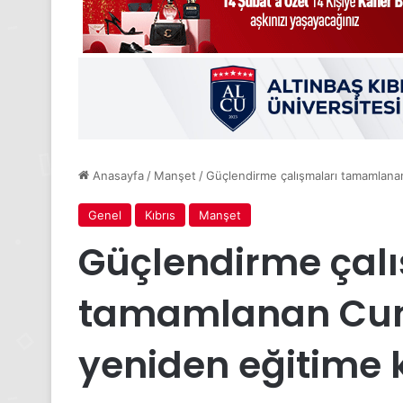
Anasayfa
/
Manşet
/
Güçlendirme çalışmaları tamamlanan
Genel
Kıbrıs
Manşet
Güçlendirme çalı
tamamlanan Cumh
yeniden eğitime 