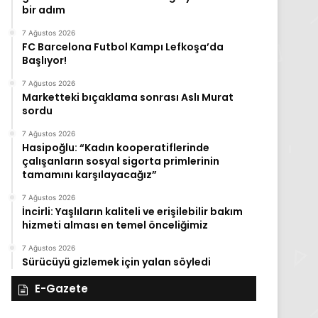
bir adım
7 Ağustos 2026
FC Barcelona Futbol Kampı Lefkoşa’da
Başlıyor!
7 Ağustos 2026
Marketteki bıçaklama sonrası Aslı Murat
sordu
7 Ağustos 2026
Hasipoğlu: “Kadın kooperatiflerinde
çalışanların sosyal sigorta primlerinin
tamamını karşılayacağız”
7 Ağustos 2026
İncirli: Yaşlıların kaliteli ve erişilebilir bakım
hizmeti alması en temel önceliğimiz
7 Ağustos 2026
Sürücüyü gizlemek için yalan söyledi
E-Gazete