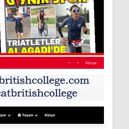
mıyor
Künye
por
Yaşam
Künye