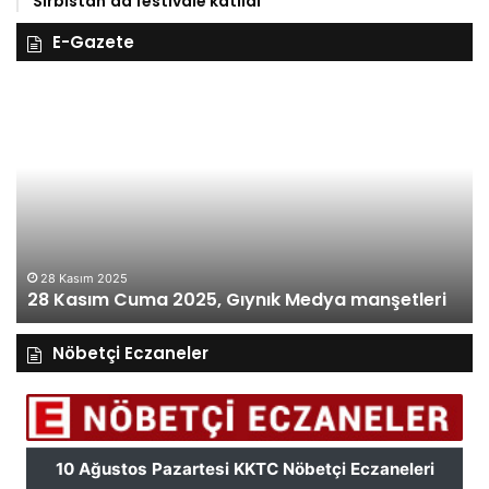
Sırbistan’da festivale katıldı
E-Gazete
28
27
Kasım
Ka
Cuma
Pe
2025,
20
Gıynık
Gı
Medya
M
manşetleri
ma
28 Kasım 2025
28 Kasım Cuma 2025, Gıynık Medya manşetleri
Nöbetçi Eczaneler