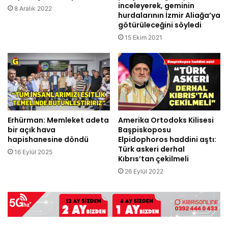
inceleyerek, geminin
8 Aralık 2022
hurdalarının İzmir Aliağa’ya
götürüleceğini söyledi
15 Ekim 2021
Erhürman: Memleket adeta
Amerika Ortodoks Kilisesi
bir açık hava
Başpiskoposu
hapishanesine döndü
Elpidophoros haddini aştı:
Türk askeri derhal
16 Eylül 2025
Kıbrıs’tan çekilmeli
26 Eylül 2022