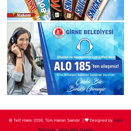
© Telif Hakkı 2026, Tüm Hakları Saklıdır |
Designed by
Baba
Bilgisayar
-
Kıbrıs Web Tasarım