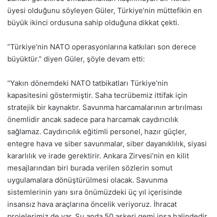
üyesi olduğunu söyleyen Güler, Türkiye’nin müttefikin en
büyük ikinci ordusuna sahip olduğuna dikkat çekti.
“Türkiye’nin NATO operasyonlarına katkıları son derece
büyüktür.” diyen Güler, şöyle devam etti:
“Yakın dönemdeki NATO tatbikatları Türkiye’nin
kapasitesini göstermiştir. Saha tecrübemiz ittifak için
stratejik bir kaynaktır. Savunma harcamalarının artırılması
önemlidir ancak sadece para harcamak caydırıcılık
sağlamaz. Caydırıcılık eğitimli personel, hazır güçler,
entegre hava ve siber savunmalar, siber dayanıklılık, siyasi
kararlılık ve irade gerektirir. Ankara Zirvesi’nin en kilit
mesajlarından biri burada verilen sözlerin somut
uygulamalara dönüştürülmesi olacak. Savunma
sistemlerinin yanı sıra önümüzdeki üç yıl içerisinde
insansız hava araçlarına öncelik veriyoruz. İhracat
projelerimiz de var. Şu anda 50 askeri gemi inşa halindedir.