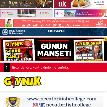
Ercan’da valiz kontrolünde metamfetamin ele geçirildi