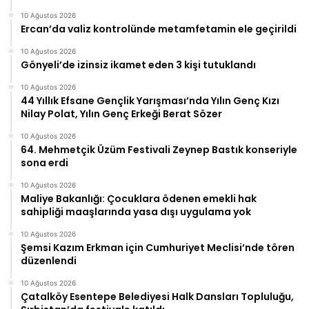
10 Ağustos 2026
Ercan’da valiz kontrolünde metamfetamin ele geçirildi
10 Ağustos 2026
Gönyeli’de izinsiz ikamet eden 3 kişi tutuklandı
10 Ağustos 2026
44 Yıllık Efsane Gençlik Yarışması’nda Yılın Genç Kızı
Nilay Polat, Yılın Genç Erkeği Berat Sözer
10 Ağustos 2026
64. Mehmetçik Üzüm Festivali Zeynep Bastık konseriyle
sona erdi
10 Ağustos 2026
Maliye Bakanlığı: Çocuklara ödenen emekli hak
sahipliği maaşlarında yasa dışı uygulama yok
10 Ağustos 2026
Şemsi Kazım Erkman için Cumhuriyet Meclisi’nde tören
düzenlendi
10 Ağustos 2026
Çatalköy Esentepe Belediyesi Halk Dansları Topluluğu,