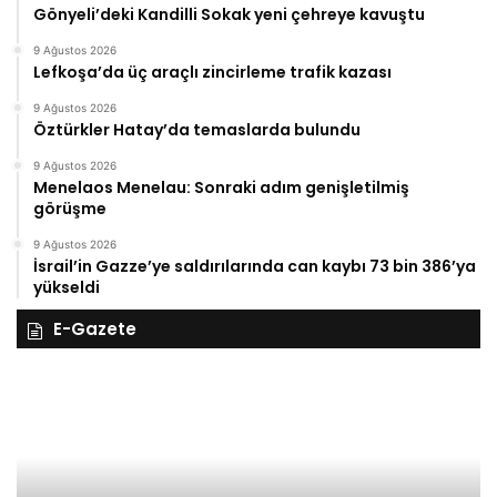
Gönyeli’deki Kandilli Sokak yeni çehreye kavuştu
9 Ağustos 2026
Lefkoşa’da üç araçlı zincirleme trafik kazası
9 Ağustos 2026
Öztürkler Hatay’da temaslarda bulundu
9 Ağustos 2026
Menelaos Menelau: Sonraki adım genişletilmiş
görüşme
9 Ağustos 2026
İsrail’in Gazze’ye saldırılarında can kaybı 73 bin 386’ya
yükseldi
E-Gazete
28
27
Kasım
Ka
Cuma
Pe
2025,
20
Gıynık
Gı