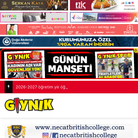
2026-2027 öğretim yılı öğretmenlik sınavlarının tamamlandı: 2 bin 253 aday yarıştı