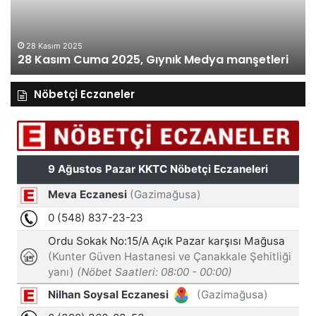
Medya
M
manşetleri
ma
28 Kasım 2025
28 Kasım Cuma 2025, Gıynık Medya manşetleri
Nöbetçi Eczaneler