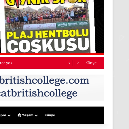
jeler
Künye
por
Yaşam
Künye