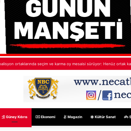
ehmet Aktunç’tan ekip paylaşımı: Ortak akıl, cesur fikirler, umut dolu pro
Güney Kıbrıs
Ekonomi
Magazin
Kültür Sanat
S