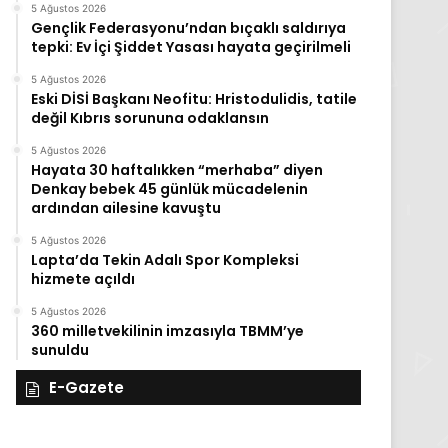
5 Ağustos 2026
Gençlik Federasyonu’ndan bıçaklı saldırıya
tepki: Ev İçi Şiddet Yasası hayata geçirilmeli
5 Ağustos 2026
Eski DİSİ Başkanı Neofitu: Hristodulidis, tatile
değil Kıbrıs sorununa odaklansın
5 Ağustos 2026
Hayata 30 haftalıkken “merhaba” diyen
Denkay bebek 45 günlük mücadelenin
ardından ailesine kavuştu
5 Ağustos 2026
Lapta’da Tekin Adalı Spor Kompleksi
hizmete açıldı
5 Ağustos 2026
360 milletvekilinin imzasıyla TBMM’ye
sunuldu
E-Gazete
27
26