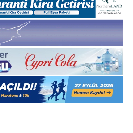
Kasım
Cuma
2025,
Gıynık
Medya
manşetleri
28 Kasım 2025
 Gıynık
28 Kasım Cuma 2025, Gıynık
Medya manşetleri