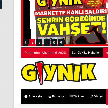
1
2
3
4
R
6
Perşembe, Ağustos 6 2026
Son Dakika Haberleri
M
Anasayfa
Kıbrıs
Türkiye
Dünya