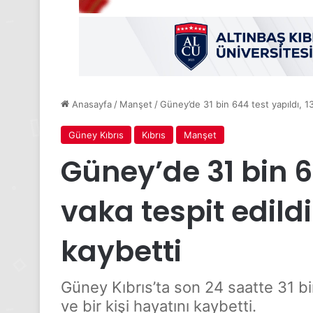
Anasayfa
/
Manşet
/
Güney’de 31 bin 644 test yapıldı, 132
Güney Kıbrıs
Kıbrıs
Manşet
Güney’de 31 bin 64
vaka tespit edildi
kaybetti
Güney Kıbrıs’ta son 24 saatte 31 bi
ve bir kişi hayatını kaybetti.