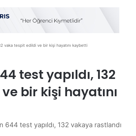
 vaka tespit edildi ve bir kişi hayatını kaybetti
4 test yapıldı, 132
 ve bir kişi hayatını
n 644 test yapıldı, 132 vakaya rastlandı