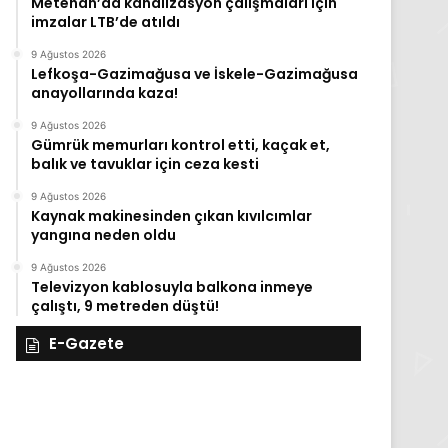
Metehan’da kanalizasyon çalışmaları için
imzalar LTB’de atıldı
9 Ağustos 2026
Lefkoşa-Gazimağusa ve İskele-Gazimağusa
anayollarında kaza!
9 Ağustos 2026
Gümrük memurları kontrol etti, kaçak et,
balık ve tavuklar için ceza kesti
9 Ağustos 2026
Kaynak makinesinden çıkan kıvılcımlar
yangına neden oldu
9 Ağustos 2026
Televizyon kablosuyla balkona inmeye
çalıştı, 9 metreden düştü!
E-Gazete
28
27
Kasım
Kasım
Cuma
Perşembe