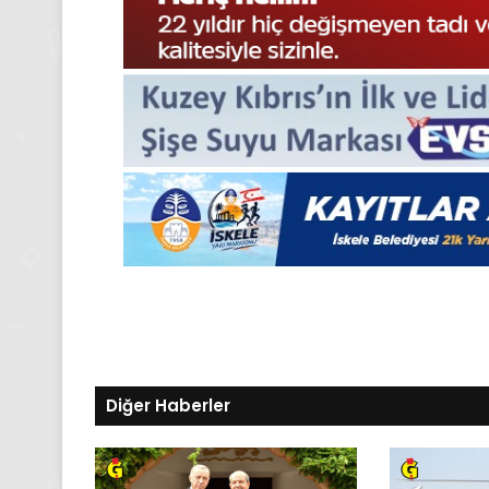
2025,
Gıynık
Medya
manşetleri
24 Kasım 2025
24 Kasım Pazartesi 202
Medya manşetleri
Diğer Haberler