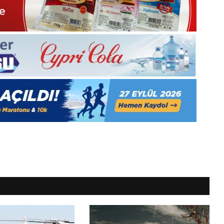
2025,
Gıynık
Medya
manşetleri
1 Aralık 2025
5, Gıynık
1 Aralık Pazartesi 2025, Gıynık
Medya manşetleri