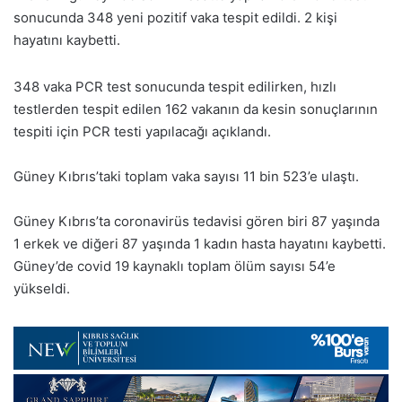
sonucunda 348 yeni pozitif vaka tespit edildi. 2 kişi
hayatını kaybetti.
348 vaka PCR test sonucunda tespit edilirken, hızlı
testlerden tespit edilen 162 vakanın da kesin sonuçlarının
tespiti için PCR testi yapılacağı açıklandı.
Güney Kıbrıs’taki toplam vaka sayısı 11 bin 523’e ulaştı.
Güney Kıbrıs’ta coronavirüs tedavisi gören biri 87 yaşında
1 erkek ve diğeri 87 yaşında 1 kadın hasta hayatını kaybetti.
Güney’de covid 19 kaynaklı toplam ölüm sayısı 54’e
yükseldi.