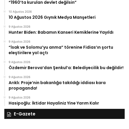
“1960’ta kurulan devlet değilsin”
10 Ağustos 2026
10 Ağustos 2026 Gıynık Medya Manşetleri
9 Ağustos 2026
Hunter Biden: Babamın Kanseri Kemiklerine Yayıldı
9 Ağustos 2026
“İsak ve Solomu’yu anma” törenine Fidias’ın şortu
eleştirilere yol açtı
9 Ağustos 2026
Özdemir Berova’dan Şenkul’a: Belediyecilik bu değildir!
9 Ağustos 2026
Arıklı: Proje’nin bakanlığa takıldığı iddiası kara
propaganda!
9 Ağustos 2026
Hasipoğlu: İktidar Hayaliniz Yine Yarım Kalır
E-Gazete
28
27