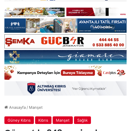
Anasayfa
/
Manşet
Güney Kıbrıs
Kıbrıs
Manşet
Sağlık