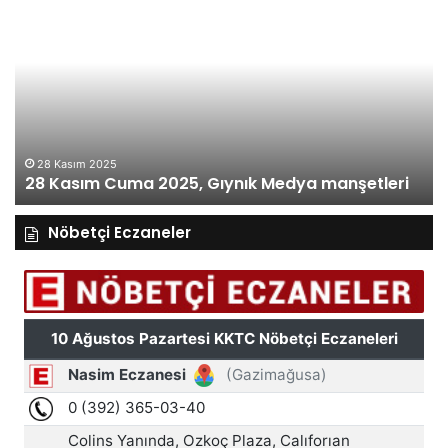
Kasım
Ka
Cuma
Pe
2025,
20
Gıynık
Gı
Medya
M
manşetleri
ma
28 Kasım 2025
28 Kasım Cuma 2025, Gıynık Medya manşetleri
Nöbetçi Eczaneler