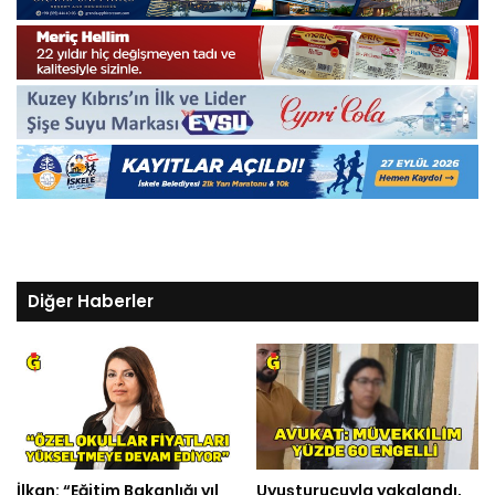
Diğer Haberler
İlkan: “Eğitim Bakanlığı yıl
Uyuşturucuyla yakalandı,