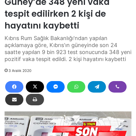
Güney’de 348 yeni vaka
tespit edilirken 2 kişi de
hayatını kaybetti
Kıbrıs Rum Sağlık Bakanlığı'ndan yapılan
açıklamaya göre, Kıbrıs'ın güneyinde son 24
saatte yapılan 9 bin 923 test sonucunda 348 yeni
pozitif vaka tespit edildi. 2 kişi hayatını kaybetti
3 Aralık 2020