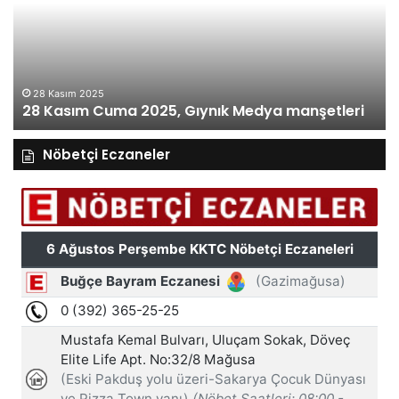
Gıynık
Gı
Medya
M
manşetleri
ma
28 Kasım 2025
28 Kasım Cuma 2025, Gıynık Medya manşetleri
Nöbetçi Eczaneler