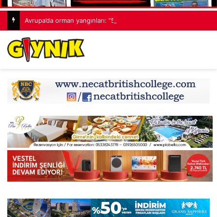
Avrupa’da orman yangınları: “530 bin hektardan fazla alan kaybedildi”