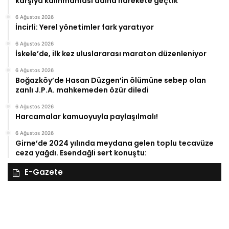
karşıya kalınmaması adına harekete geçtik”
6 Ağustos 2026
İncirli: Yerel yönetimler fark yaratıyor
6 Ağustos 2026
İskele’de, ilk kez uluslararası maraton düzenleniyor
6 Ağustos 2026
Boğazköy’de Hasan Düzgen’in ölümüne sebep olan
zanlı J.P.A. mahkemeden özür diledi
6 Ağustos 2026
Harcamalar kamuoyuyla paylaşılmalı!
6 Ağustos 2026
Girne’de 2024 yılında meydana gelen toplu tecavüze
ceza yağdı. Esendağli sert konuştu:
E-Gazete
28
27
Kasım
Ka
Cuma
Pe
2025,
20