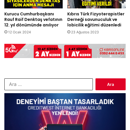
Kurucu Cumhurbaşkanı
Kıbrıs Türk Fizyoterapistler
Rauf Raif Denktaş vefatının
Derneği savunuculuk ve
12. yıl dönümünde anılıyor
lobicilik eğitimi düzenledi
12 Ocak 2024
23 Ağustos 2023
Arama: