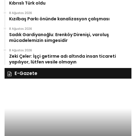
Kıbrıslı Türk oldu
8 Ağustos 2026
Kızılbaş Parkı önünde kanalizasyon çalışması
8 Ağustos 2026
Sadık Gardiyanoğlu: Erenköy Direnişi, varoluş
mücadelemizin simgesidir
8 Ağustos 2026
Zeki Çeler: İşçi getirme adı altında insan ticareti
yapılıyor, lütfen vesile olmayın
E-Gazete
28
27
Kasım
Kasım
Cuma
Perş
2025,
2025,
ıynık
Gıynı
Medya
Medy
anşetleri
manşe
27