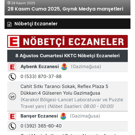
27
28 Kasım 2025
28 Kasım Cuma 2025, Gıynık Medya manşetleri
ma
Nöbetçi Eczaneler