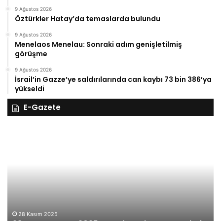
9 Ağustos 2026
Öztürkler Hatay’da temaslarda bulundu
9 Ağustos 2026
Menelaos Menelau: Sonraki adım genişletilmiş
görüşme
9 Ağustos 2026
İsrail’in Gazze’ye saldırılarında can kaybı 73 bin 386’ya
yükseldi
E-Gazete
28
27
Kasım
Ka
Cuma
Pe
2025,
20
Gıynık
Gı
Medya
M
manşetleri
ma
28 Kasım 2025