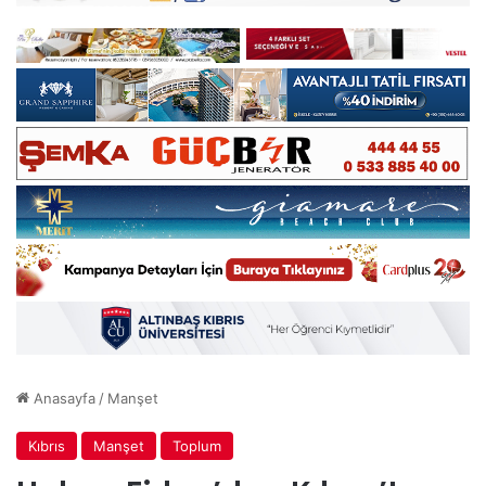
Anasayfa
/
Manşet
Kıbrıs
Manşet
Toplum