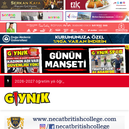
2026-2027 öğretim yılı öğretmenlik sınavlarının tamamlandı: 2 bin 253 aday yarıştı