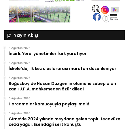
Yayın Akışı
6 Ağustos 2026
İncirli: Yerel yönetimler fark yaratıyor
6 Ağustos 2026
İskele’de, ilk kez uluslararası maraton düzenleniyor
6 Ağustos 2026
Boğazköy’de Hasan Düzgen’in ölümüne sebep olan
zanlı J.P.A. mahkemeden özür diledi
6 Ağustos 2026
Harcamalar kamuoyuyla paylaşılmalı!
6 Ağustos 2026
Girne’de 2024 yılında meydana gelen toplu tecavüze
ceza yağdı. Esendağli sert konuştu: