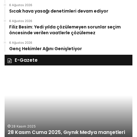
6 Ağustos 2026
Sıcak hava yasağı denetimleri devam ediyor
6 Ağustos 2026
Filiz Besim: Yedi yılda çözülemeyen sorunlar seçim
öncesinde verilen vaatlerle çözülemez
6 Ağustos 2026
Genç Hekimler Ağını Genişletiyor
E-Gazete
27
26
Kasım
Ka
Perşembe
Ça
2025,
Gı
Gıynık
M
Medya
ma
manşetleri
27 Kasım 2025
27 Kasım Perşembe 2025, Gıynık Medya
manşetleri