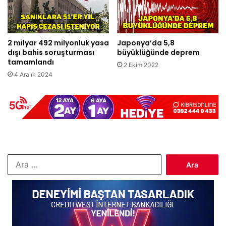
2 milyar 492 milyonluk yasa
Japonya’da 5,8
dışı bahis soruşturması
büyüklüğünde deprem
tamamlandı
2 Ekim 2022
4 Aralık 2024
Arama: