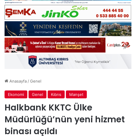
Anasayfa
/
Genel
Ekonomi
Genel
Kıbrıs
Manşet
Halkbank KKTC Ülke
Müdürlüğü’nün yeni hizmet
binası açıldı