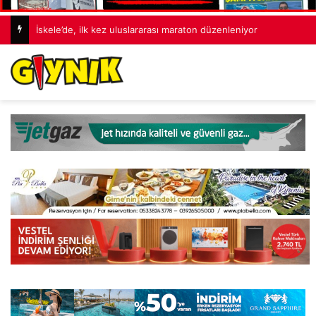
İskele’de, ilk kez uluslararası maraton düzenleniyor